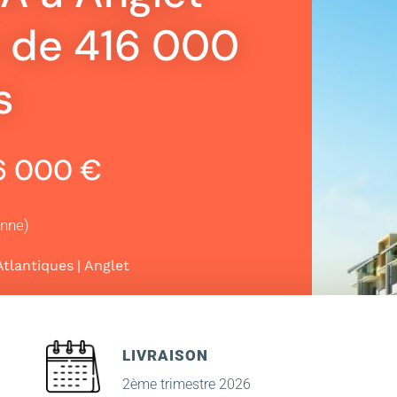
r de 416 000
s
16 000 €
enne)
|
tlantiques
Anglet
LIVRAISON
2ème trimestre 2026