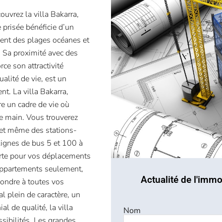
uvrez la villa Bakarra,
e prisée bénéficie d’un
ent des plages océanes et
 Sa proximité avec des
ce son attractivité
alité de vie, est un
nt. La villa Bakarra,
e un cadre de vie où
e main. Vous trouverez
 et même des stations-
 lignes de bus 5 et 100 à
erte pour vos déplacements
1 appartements seulement,
Actualité de l'immo
pondre à toutes vos
l plein de caractère, un
l de qualité, la villa
Nom
sibilités. Les grandes