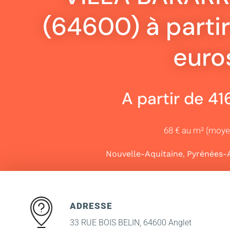
(64600) à parti
euro
A partir de 4
68 € au m² (moy
,
Nouvelle-Aquitaine
Pyrénées-A
ADRESSE
33 RUE BOIS BELIN, 64600 Anglet