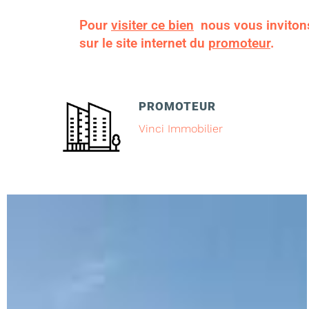
Pour
visiter ce bien
nous vous inviton
sur le site internet du
promoteur
.
PROMOTEUR
Vinci Immobilier