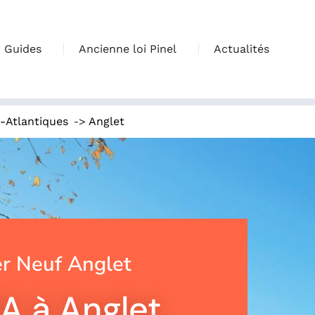
Guides
Ancienne loi Pinel
Actualités
->
-Atlantiques
Anglet
r Neuf Anglet
A à Anglet