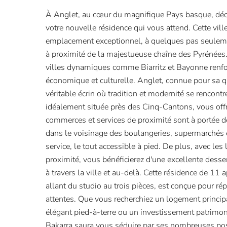
À Anglet, au cœur du magnifique Pays basque, déco
votre nouvelle résidence qui vous attend. Cette vill
emplacement exceptionnel, à quelques pas seulem
à proximité de la majestueuse chaîne des Pyrénées.
villes dynamiques comme Biarritz et Bayonne renfor
économique et culturelle. Anglet, connue pour sa qu
véritable écrin où tradition et modernité se rencontre
idéalement située près des Cinq-Cantons, vous offr
commerces et services de proximité sont à portée d
dans le voisinage des boulangeries, supermarchés
service, le tout accessible à pied. De plus, avec les
proximité, vous bénéficierez d'une excellente dess
à travers la ville et au-delà. Cette résidence de 1
allant du studio au trois pièces, est conçue pour ré
attentes. Que vous recherchiez un logement principa
élégant pied-à-terre ou un investissement patrimonia
Bakarra saura vous séduire par ses nombreuses pos