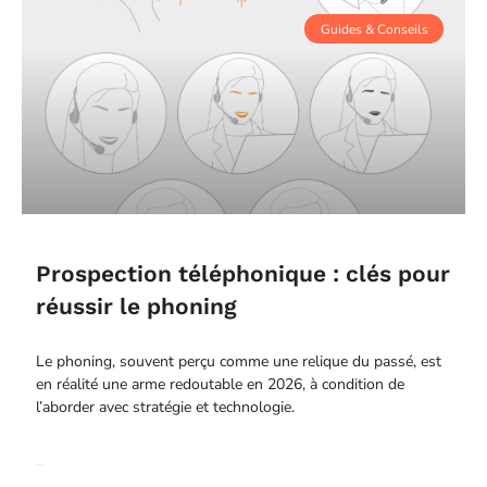
Guides & Conseils
Prospection téléphonique : clés pour
réussir le phoning
Le phoning, souvent perçu comme une relique du passé, est
en réalité une arme redoutable en 2026, à condition de
l’aborder avec stratégie et technologie.
Read More