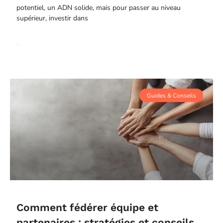
potentiel, un ADN solide, mais pour passer au niveau
supérieur, investir dans
Read More
Guides & Conseils
Comment fédérer équipe et
partenaires : stratégies et conseils