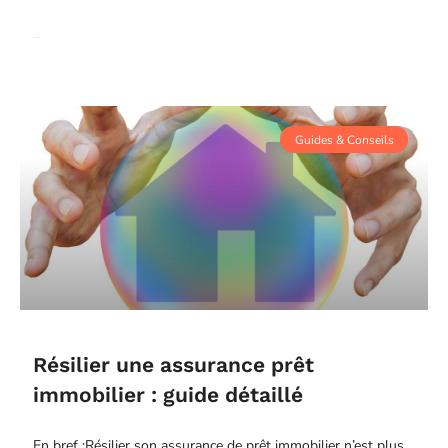
Read More
Guides & Conseils
Résilier une assurance prêt
immobilier : guide détaillé
En bref :Résilier son assurance de prêt immobilier n’est plus