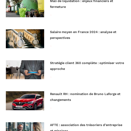
Mali de liquidation : enjeux financiers et
fermeture
Lire la suite »
Salaire moyen en France 2024 : analyse et
perspectives
Lire la suite »
Stratégie client 360 complète : optimiser votre
approche
Lire la suite »
Renault RH : nomination de Bruno Laforge et
changements
Lire la suite »
AFTE : association des trésoriers d’entreprise
et missions