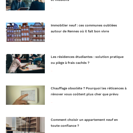
Lire la suite »
Immobilier neuf : ces communes oubliées
autour de Rennes où il fait bon vivre
Lire la suite »
Les résidences étudiantes : solution pratique
ou piège à frais cachés ?
Lire la suite »
Chauffage obsolète ? Pourquoi les réticences à
rénover vous coûtent plus cher que prévu
Lire la suite »
Comment choisir un appartement neuf en
toute confiance ?