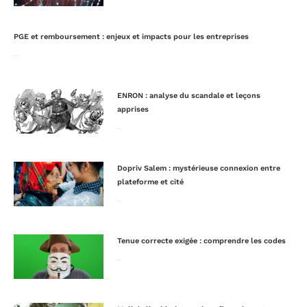
PGE et remboursement : enjeux et impacts pour les entreprises
Lire la suite »
ENRON : analyse du scandale et leçons
apprises
Lire la suite »
Dopriv Salem : mystérieuse connexion entre
plateforme et cité
Lire la suite »
Tenue correcte exigée : comprendre les codes
Lire la suite »