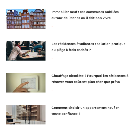
Immobilier neuf : ces communes oubliées
autour de Rennes où il fait bon vivre
Lire la suite »
Les résidences étudiantes : solution pratique
ou piège à frais cachés ?
Lire la suite »
Chauffage obsolète ? Pourquoi les réticences à
rénover vous coûtent plus cher que prévu
Lire la suite »
Comment choisir un appartement neuf en
toute confiance ?
Lire la suite »