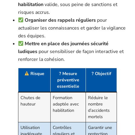
habilitation
valide, sous peine de sanctions et
risques accrus.
Organiser des rappels réguliers
pour
actualiser les connaissances et garder la vigilance
des équipes.
Respect strict du Code du travail
Mettre en place des journées sécurité
Informations complémentaires
ludiques
pour sensibiliser de façon interactive et
renforcer la cohésion.
VOIR LA MÉTÉO ACTUELLE À PARIS (EXEMPLE)
Risque
?️ Mesure
? Objectif
préventive
essentielle
Exemple d’utilisation d’une API publique gratuite pour
intégrer un complément interactif dans cette
Chutes de
Formation
Réduire le
hauteur
adaptée avec
nombre
infographie.
habilitation
d’accidents
Foire aux questions (FAQ)
mortels
Utilisation
Contrôles
Garantir une
Pourquoi est-ce nécessaire d’avoir une formation
inadéquate
réguliers et
protection