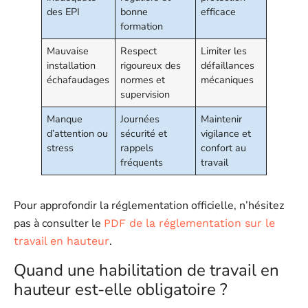
théorique et pratique ?
des EPI
bonne
efficace
Que couvre l’évaluation des compétences ?
formation
Quelle est la fréquence recommandée pour le
Mauvaise
Respect
Limiter les
renouvellement ?
installation
rigoureux des
défaillances
échafaudages
normes et
mécaniques
supervision
Manque
Journées
Maintenir
d’attention ou
sécurité et
vigilance et
stress
rappels
confort au
fréquents
travail
Pour approfondir la réglementation officielle, n’hésitez
pas à consulter le
PDF de la réglementation sur le
.
travail en hauteur
Quand une habilitation de travail en
hauteur est-elle obligatoire ?