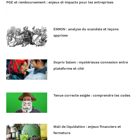
PGE et remboursement : enjeux et impacts pour les entreprises
Lire la suite »
ENRON : analyse du scandale et leçons
apprises
Lire la suite »
Dopriv Salem : mystérieuse connexion entre
plateforme et cité
Lire la suite »
Tenue correcte exigée : comprendre les codes
Lire la suite »
Mali de liquidation : enjeux financiers et
fermeture