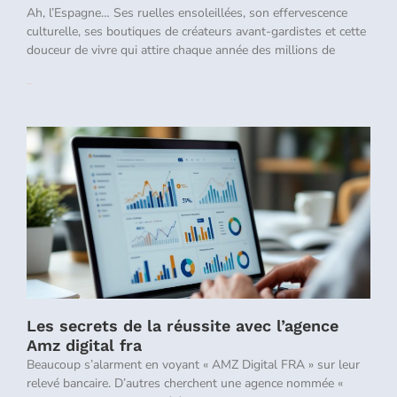
Ah, l’Espagne… Ses ruelles ensoleillées, son effervescence
culturelle, ses boutiques de créateurs avant-gardistes et cette
douceur de vivre qui attire chaque année des millions de
Lire la suite »
Les secrets de la réussite avec l’agence
Amz digital fra
Beaucoup s’alarment en voyant « AMZ Digital FRA » sur leur
relevé bancaire. D’autres cherchent une agence nommée «