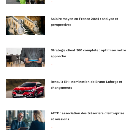
Lire la suite »
Salaire moyen en France 2024 : analyse et
perspectives
Lire la suite »
Stratégie client 360 complète : optimiser votre
approche
Lire la suite »
Renault RH : nomination de Bruno Laforge et
changements
Lire la suite »
AFTE : association des trésoriers d’entreprise
et missions
Lire la suite »