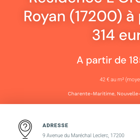
Royan (17200) à 
314 eu
A partir de 1
42 € au m² (moy
,
Charente-Maritime
Nouvelle
ADRESSE
9 Avenue du Maréchal Leclerc, 17200