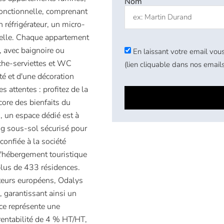
Nom
fonctionnelle, comprenant
 réfrigérateur, un micro-
elle. Chaque appartement
, avec baignoire ou
En laissant votre email vous
che-serviettes et WC
(lien cliquable dans nos emails
té et d'une décoration
 attentes : profitez de la
ncore des bienfaits du
 un espace dédié est à
ing sous-sol sécurisé pour
confiée à la société
l'hébergement touristique
plus de 433 résidences.
teurs européens, Odalys
, garantissant ainsi un
nce représente une
rentabilité de 4 % HT/HT,