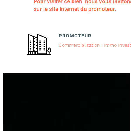
Pour
visiter ce bien
nous vous inviton
sur le site internet du
promoteur
.
PROMOTEUR
Commercialisation : Immo Invest