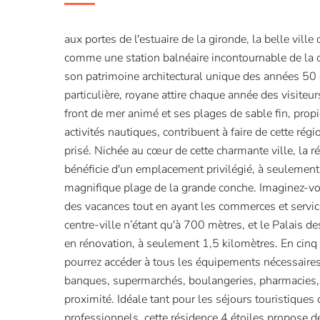
aux portes de l'estuaire de la gironde, la belle vill
comme une station balnéaire incontournable de la 
son patrimoine architectural unique des années 50
particulière, royane attire chaque année des visiteu
front de mer animé et ses plages de sable fin, propi
activités nautiques, contribuent à faire de cette régi
prisé. Nichée au cœur de cette charmante ville, la r
bénéficie d'un emplacement privilégié, à seulemen
magnifique plage de la grande conche. Imaginez-vou
des vacances tout en ayant les commerces et servic
centre-ville n’étant qu'à 700 mètres, et le Palais 
en rénovation, à seulement 1,5 kilomètres. En cinq
pourrez accéder à tous les équipements nécessaires 
banques, supermarchés, boulangeries, pharmacies, 
proximité. Idéale tant pour les séjours touristiques
professionnels, cette résidence 4 étoiles propose d