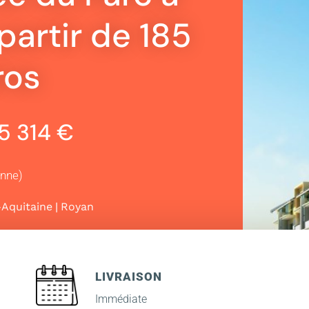
partir de 185
ros
85 314 €
enne)
|
-Aquitaine
Royan
LIVRAISON
Immédiate