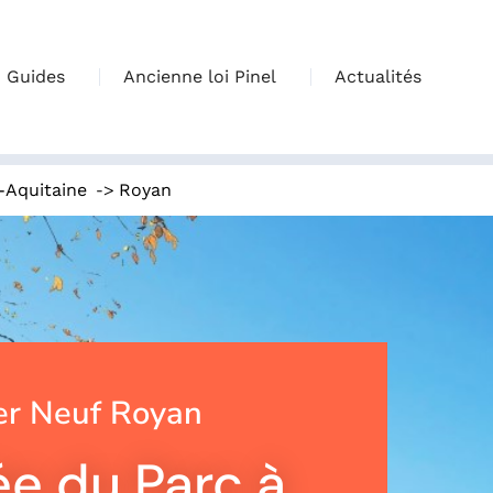
Guides
Ancienne loi Pinel
Actualités
->
-Aquitaine
Royan
r Neuf Royan
e du Parc à