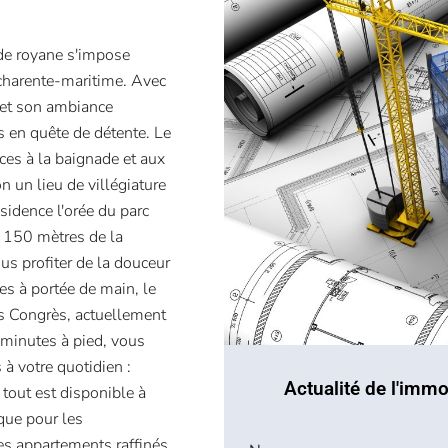
e de royane s'impose
charente-maritime. Avec
 et son ambiance
rs en quête de détente. Le
ces à la baignade et aux
on un lieu de villégiature
ésidence l'orée du parc
t 150 mètres de la
s profiter de la douceur
es à portée de main, le
des Congrès, actuellement
 minutes à pied, vous
à votre quotidien :
Actualité de l'immo
tout est disponible à
 que pour les
es appartements raffinés,