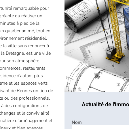
rtunité remarquable pour
gréable ou réaliser un
minutes à pied de la
un quartier animé, tout en
nvironnement résidentiel.
 la ville sans renoncer à
la Bretagne, est une ville
pour son atmosphère
commerces, restaurants,
résidence d'autant plus
erne et les espaces verts
faisant de Rennes un lieu de
nts ou des professionnels.
Actualité de l'immo
 à des configurations de
changes et la convivialité
 matière d’aménagement et
Nom
ineux et bien agencés,