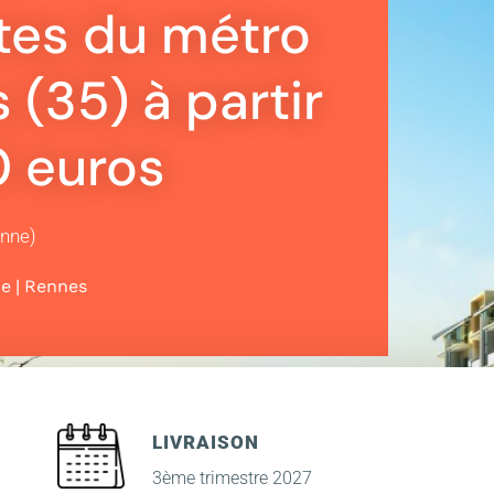
tes du métro
(35) à partir
0 euros
enne)
|
ne
Rennes
LIVRAISON
3ème trimestre 2027