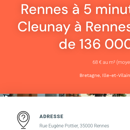
Rennes à 5 minu
Cleunay à Rennes 
de 136 00
68 € au m² (moy
,
Bretagne
Ille-et-Vilai
ADRESSE
Rue Eugène Pottier, 35000 Rennes