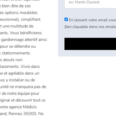
e bien-être de ses
des options meublées
ssionnel), simplifiant
En laissant votre email vous
nt une multitude de
(lien cliquable dans nos emails
pants. Vous bénéficierez,
 gardiennage attentif ainsi
 pour se détendre ou
s stationnements
es atouts non
éplacements. Vivre dans
ne et agréable dans un
us y installer ou de
rtunité ne manquera pas de
r de notre équipe pour
ginal et découvrir tout ce
 notre agence Médicis
rrand, Rennes 35000. Ne