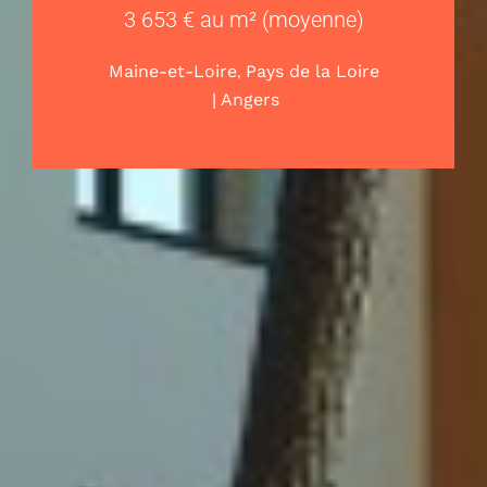
3 653 € au m² (moyenne)
,
Maine-et-Loire
Pays de la Loire
|
Angers