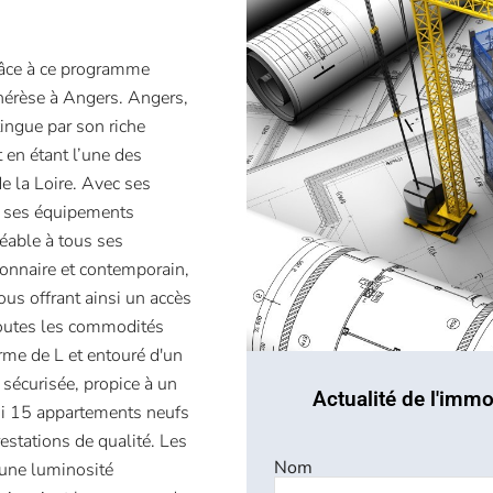
râce à ce programme
hérèse à Angers. Angers,
tingue par son riche
 en étant l’une des
e la Loire. Avec ses
t ses équipements
réable à tous ses
llonnaire et contemporain,
ous offrant ainsi un accès
toutes les commodités
orme de L et entouré d'un
 sécurisée, propice à un
Actualité de l'immo
mi 15 appartements neufs
estations de qualité. Les
Nom
’une luminosité