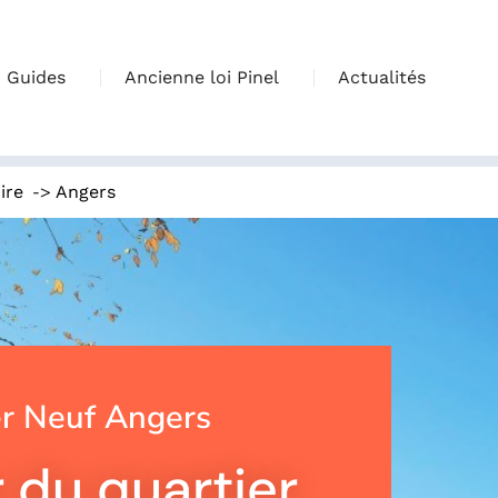
Guides
Ancienne loi Pinel
Actualités
->
ire
Angers
r Neuf Angers
 du quartier