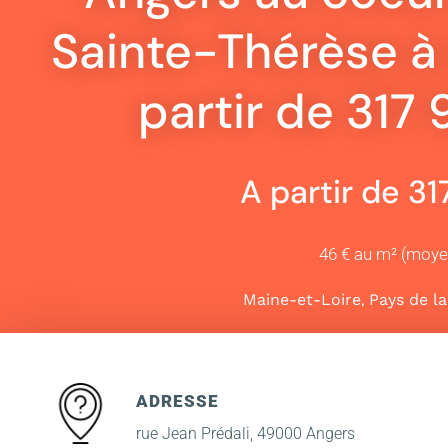
Sainte-Thérèse à 
partir de 317
A partir de 3
46 € au m² (moy
,
Maine-et-Loire
Pays de la
ADRESSE
rue Jean Prédali, 49000 Angers