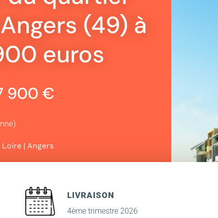
Angers (49) à
 900 euros
17 900 €
enne)
|
 Loire
Angers
LIVRAISON
4ème trimestre 2026