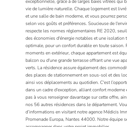
exceptionnelle, grâce à de larges baies vitrées qui 
vie de lumière naturelle. Chaque logement est livré
et une salle de bain moderne, et vous pourrez pers
selon vos goûts et préférences. Soucieuse de l'env
respecte les normes réglementaires RE 2020, seuil
des économies d'énergie notables et une isolation 
optimale, pour un confort durable en toute saison. 
moments en extérieur, chaque appartement est équi
balcon ou d'une grande terrasse offrant une vue ap
verts. La résidence assure également des commodité
des places de stationnement en sous-sol et des loca
ainsi vos déplacements au quotidien. C'est l’opport
dans un cadre d'exception, alliant confort moderne e
pas à vous renseigner davantage sur cette offre, ai
nos 56 autres résidences dans le département. Vou
d’informations en visitant notre agence Médicis Imm
Promenade Europa, Nantes 44000. Notre équipe se
accompagner dans votre projet immobilier.