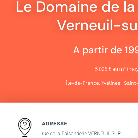
Le Domaine de la 
Verneuil-su
A partir de 1
5 026 € au m² (mo
,
|
Île-de-France
Yvelines
Saint
ADRESSE
rue de la Faisanderie VERNEUIL SUR