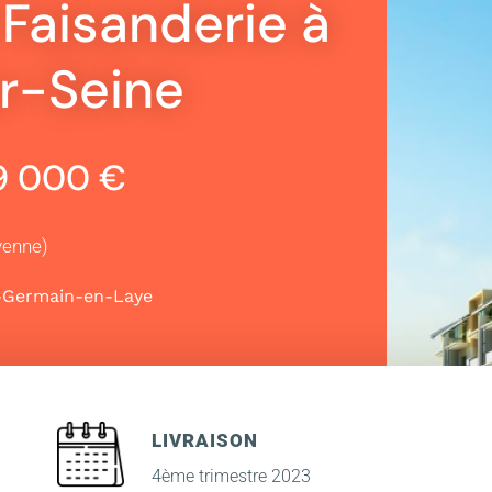
Faisanderie à
r-Seine
99 000 €
yenne)
-Germain-en-Laye
LIVRAISON
4ème trimestre 2023