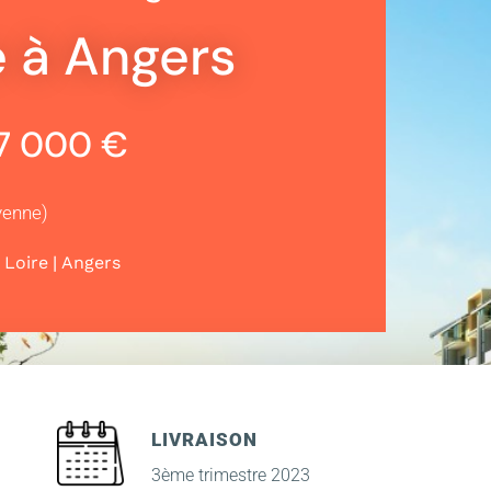
 à Angers
37 000 €
yenne)
|
 Loire
Angers
LIVRAISON
3ème trimestre 2023