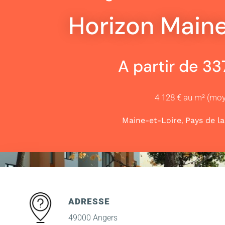
Horizon Maine
A partir de 3
4 128 € au m² (mo
,
Maine-et-Loire
Pays de la
ADRESSE
49000 Angers