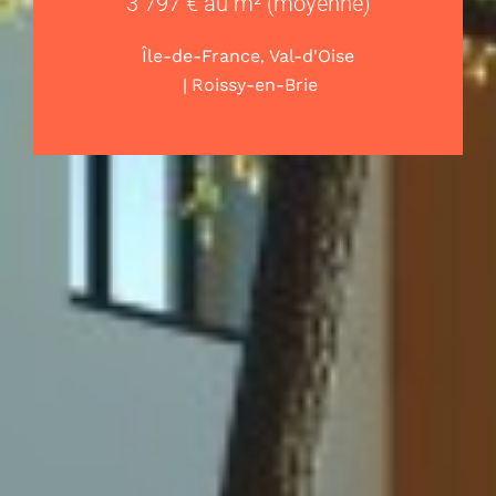
3 797 € au m² (moyenne)
,
Île-de-France
Val-d'Oise
|
Roissy-en-Brie