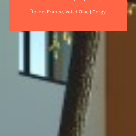
,
|
Île-de-France
Val-d'Oise
Cergy