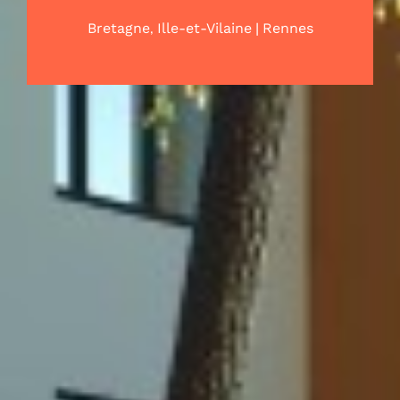
,
|
Bretagne
Ille-et-Vilaine
Rennes