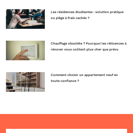
Les résidences étudiantes : solution pratique
ou piège à frais cachés ?
Lire la suite »
Chauffage obsolète ? Pourquoi les réticences à
rénover vous coûtent plus cher que prévu
Lire la suite »
Comment choisir un appartement neuf en
toute confiance ?
Lire la suite »