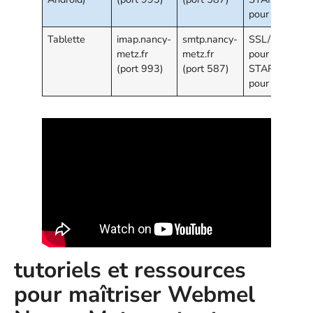
pour SMTP
Tablette
imap.nancy-
smtp.nancy-
SSL/TLS
metz.fr
metz.fr
pour IMAP,
(port 993)
(port 587)
STARTTLS
pour SMTP
tutoriels et ressources
pour maîtriser Webmel