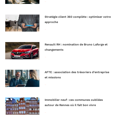
Lire la suite »
Stratégie client 360 complète : optimiser votre
approche
Lire la suite »
Renault RH : nomination de Bruno Laforge et
changements
Lire la suite »
AFTE : association des trésoriers d’entreprise
et missions
Lire la suite »
Immobilier neuf : ces communes oubliées
autour de Rennes où il fait bon vivre
Lire la suite »