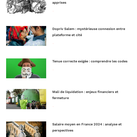
apprises
Lire la suite »
Dopriv Salem : mystérieuse connexion entre
plateforme et cité
Lire la suite »
Tenue correcte exigée : comprendre les codes
Lire la suite »
Mali de liquidation : enjeux financiers et
fermeture
Lire la suite »
Salaire moyen en France 2024 : analyse et
perspectives