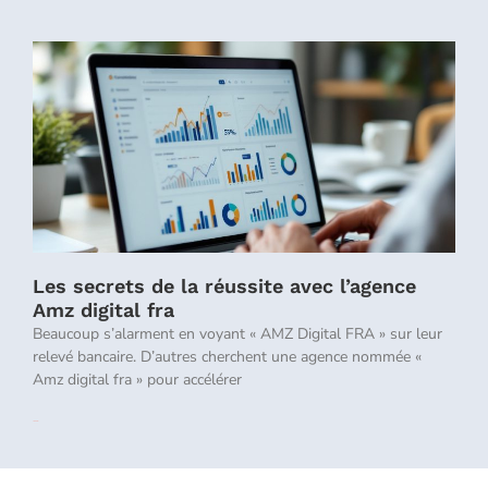
Les secrets de la réussite avec l’agence
Amz digital fra
Beaucoup s’alarment en voyant « AMZ Digital FRA » sur leur
relevé bancaire. D’autres cherchent une agence nommée «
Amz digital fra » pour accélérer
Lire la suite »