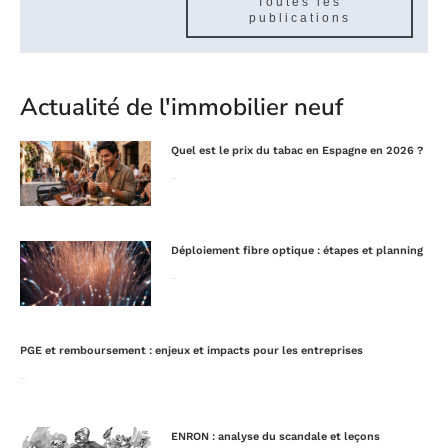
Toutes les
publications
Actualité de l'immobilier neuf
Quel est le prix du tabac en Espagne en 2026 ?
Lire la suite »
Déploiement fibre optique : étapes et planning
Lire la suite »
PGE et remboursement : enjeux et impacts pour les entreprises
Lire la suite »
ENRON : analyse du scandale et leçons