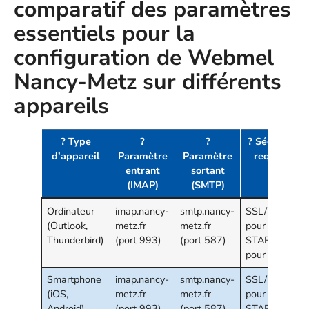
comparatif des paramètres
essentiels pour la
configuration de Webmel
Nancy-Metz sur différents
appareils
? Type
?️
?
? Sécurité
d’appareil
Paramètre
Paramètre
requise
entrant
sortant
(IMAP)
(SMTP)
Ordinateur
imap.nancy-
smtp.nancy-
SSL/TLS
(Outlook,
metz.fr
metz.fr
pour IMAP,
Thunderbird)
(port 993)
(port 587)
STARTTLS
pour SMTP
Smartphone
imap.nancy-
smtp.nancy-
SSL/TLS
(iOS,
metz.fr
metz.fr
pour IMAP,
Android)
(port 993)
(port 587)
STARTTLS