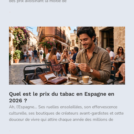
des prix avoisinant la moitié de
Lire la suite »
Quel est le prix du tabac en Espagne en
2026 ?
Ah, l’Espagne… Ses ruelles ensoleillées, son effervescence
culturelle, ses boutiques de créateurs avant-gardistes et cette
douceur de vivre qui attire chaque année des millions de
Lire la suite »