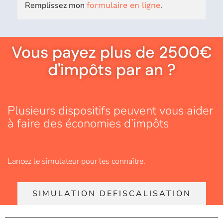
Remplissez mon
.
formulaire en ligne
Vous payez plus de 2500€
d'impôts par an ?
Plusieurs dispositifs peuvent vous aider
à faire des économies d’impôts
Lancez le simulateur pour les connaître.
SIMULATION DEFISCALISATION