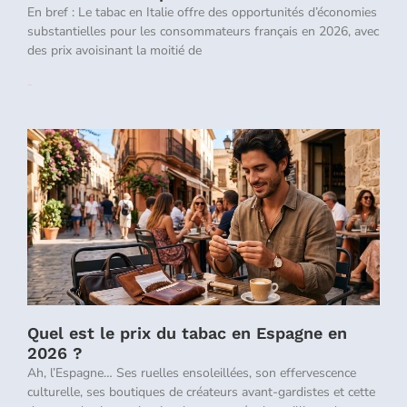
En bref : Le tabac en Italie offre des opportunités d’économies
substantielles pour les consommateurs français en 2026, avec
des prix avoisinant la moitié de
Lire la suite »
Quel est le prix du tabac en Espagne en
2026 ?
Ah, l’Espagne… Ses ruelles ensoleillées, son effervescence
culturelle, ses boutiques de créateurs avant-gardistes et cette