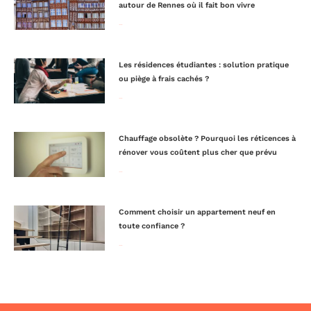
autour de Rennes où il fait bon vivre
Lire la suite »
Les résidences étudiantes : solution pratique
ou piège à frais cachés ?
Lire la suite »
Chauffage obsolète ? Pourquoi les réticences à
rénover vous coûtent plus cher que prévu
Lire la suite »
Comment choisir un appartement neuf en
toute confiance ?
Lire la suite »