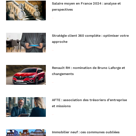
Salaire moyen en France 2024 : analyse et
perspectives
Lire la suite »
Stratégie client 360 complète : optimiser votre
approche
Lire la suite »
Renault RH : nomination de Bruno Laforge et
changements
Lire la suite »
AFTE : association des trésoriers d’entreprise
et missions
Lire la suite »
Immobilier neuf : ces communes oubliées