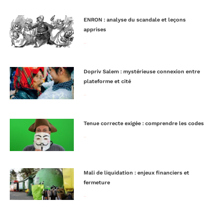
ENRON : analyse du scandale et leçons
apprises
Lire la suite »
Dopriv Salem : mystérieuse connexion entre
plateforme et cité
Lire la suite »
Tenue correcte exigée : comprendre les codes
Lire la suite »
Mali de liquidation : enjeux financiers et
fermeture
Lire la suite »