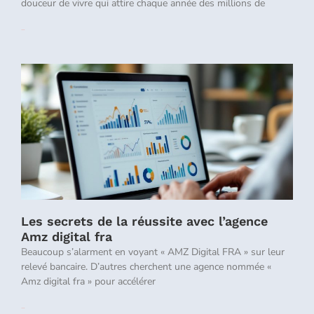
douceur de vivre qui attire chaque année des millions de
Lire la suite »
Les secrets de la réussite avec l’agence
Amz digital fra
Beaucoup s’alarment en voyant « AMZ Digital FRA » sur leur
relevé bancaire. D’autres cherchent une agence nommée «
Amz digital fra » pour accélérer
Lire la suite »