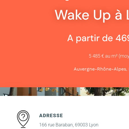
Wake Up à 
A partir de 4
5 485 € au m² (mo
,
Auvergne-Rhône-Alpes
ADRESSE
166 rue Baraban, 69003 Lyon