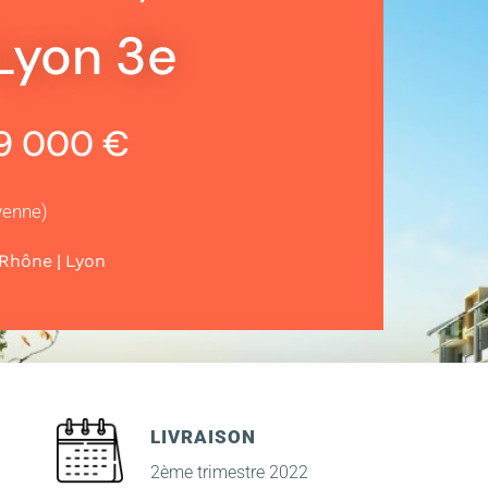
Lyon 3e
69 000 €
yenne)
|
Rhône
Lyon
LIVRAISON
2ème trimestre 2022