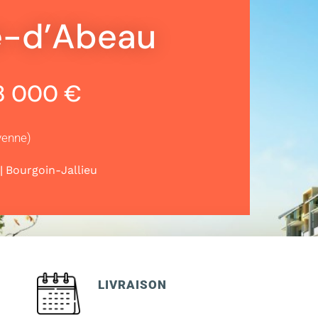
le-d’Abeau
88 000 €
yenne)
|
Bourgoin-Jallieu
LIVRAISON