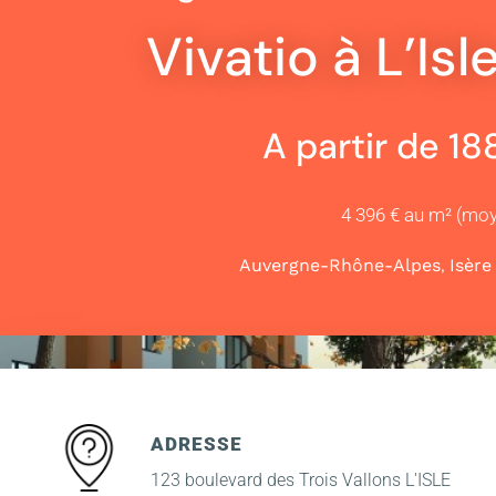
Vivatio à L’Is
A partir de 1
4 396 € au m² (mo
,
Auvergne-Rhône-Alpes
Isère
ADRESSE
123 boulevard des Trois Vallons L'ISLE