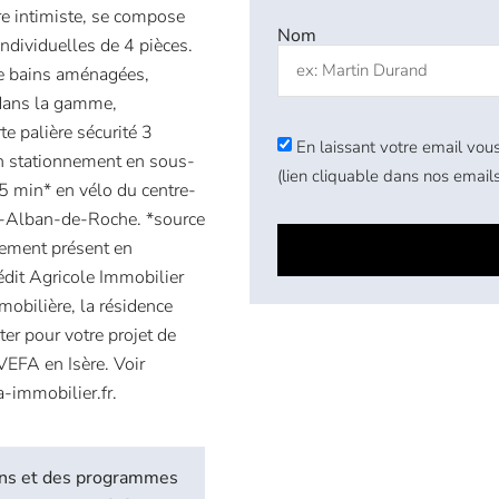
re intimiste, se compose
Nom
ndividuelles de 4 pièces.
 de bains aménagées,
s dans la gamme,
e palière sécurité 3
En laissant votre email vous
un stationnement en sous-
(lien cliquable dans nos emails
 15 min* en vélo du centre-
int-Alban-de-Roche. *source
rement présent en
dit Agricole Immobilier
mobilière, la résidence
ter pour votre projet de
VEFA en Isère. Voir
-immobilier.fr.
biens et des programmes