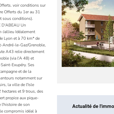
erts. voir conditions sur
re Offerts du 1er au 31
t sous conditions).
E D'ABEAU Un
-Jallieu Idéalement
 de Lyon et à 70 km* de
nt-André-le-Gaz/Grenoble,
ute A43 relie directement
ble (via l'A 48) et
-Saint-Exupéry. Ses
 campagne et de la
alentours notamment sur
s, la ville de l'Isle
 hectares et 9 trous, des
ert propice aux pique-
 l'histoire de son
Actualité de l'immo
, le compromis idéal à