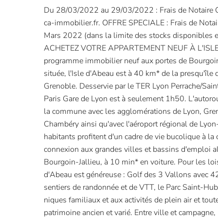
Du 28/03/2022 au 29/03/2022 : Frais de Notaire Off
ca-immobilier.fr. OFFRE SPECIALE : Frais de Notai
Mars 2022 (dans la limite des stocks disponibles e
ACHETEZ VOTRE APPARTEMENT NEUF À L'ISL
programme immobilier neuf aux portes de Bourgoin
située, l'Isle d'Abeau est à 40 km* de la presqu'île
Grenoble. Desservie par le TER Lyon Perrache/Sai
Paris Gare de Lyon est à seulement 1h50. L'autoro
la commune avec les agglomérations de Lyon, Greno
Chambéry ainsi qu'avec l'aéroport régional de Lyon
habitants profitent d'un cadre de vie bucolique à la
connexion aux grandes villes et bassins d'emploi 
Bourgoin-Jallieu, à 10 min* en voiture. Pour les loisir
d'Abeau est généreuse : Golf des 3 Vallons avec 42
sentiers de randonnée et de VTT, le Parc Saint-Hub
niques familiaux et aux activités de plein air et toute
patrimoine ancien et varié. Entre ville et campagne