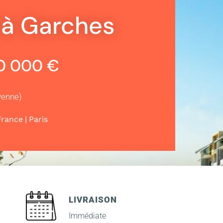
 à Garches
70 000 €
yenne)
|
France
Paris
LIVRAISON
Immédiate