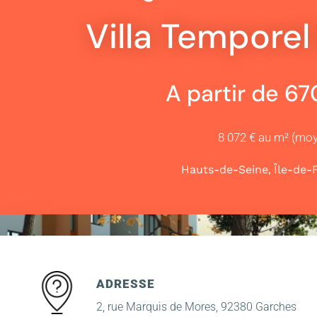
Villa Temporel
A partir de 6
8 072 € au m² (mo
,
Hauts-de-Seine
Île-de-
ADRESSE
2, rue Marquis de Mores, 92380 Garches