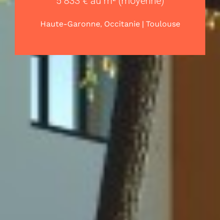
5 833 € au m² (moyenne)
,
|
Haute-Garonne
Occitanie
Toulouse