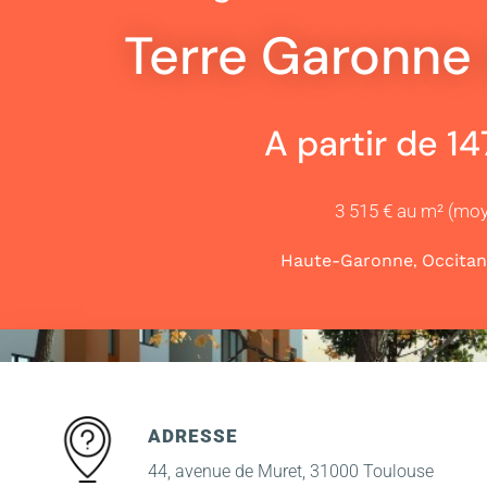
Terre Garonne 
A partir de 1
3 515 € au m² (mo
,
Haute-Garonne
Occitan
ADRESSE
44, avenue de Muret, 31000 Toulouse