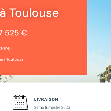
à Toulouse
47 525 €
yenne)
|
ie
Toulouse
LIVRAISON
2ème trimestre 2023