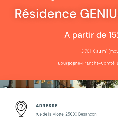
Résidence GENIU
A partir de 1
3 701 € au m² (mo
,
Bourgogne-Franche-Comté
ADRESSE
rue de la Viotte, 25000 Besançon