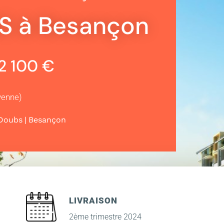
S à Besançon
52 100 €
yenne)
|
Doubs
Besançon
LIVRAISON
2ème trimestre 2024