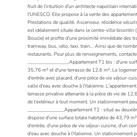
fruit de l'intuition d'un architecte napolitain inter
l'UNESCO. Elle propose à la vente des appartemen
Prestations de qualité. Ascenseur, résidence sécuris
est idéalement située dans le centre-ville bisontin 
Boucle) et profite d'une proximité immédiate des 
tramway, bus, vélo, taxi, train... Ainsi que de nom
restaurants. Pour plus de renseignements, contact
_________________Appartement T1 bis : d'une surfa
35,76 m² et d'une terrasse de 12,6 m². Le logemen
d'entrée avec placard, d'une pièce de vie séjour-cuis
salle d'eau avec douche à l'italienne. L'apparteme
terrasse privative attenante à la pièce de vie de 12,
de l'extérieur à tout moment. Un stationnement peut
_______________Appartement T2 : situé au deuxièm
dispose d'une surface totale habitable de 43,79 m²
d'entrée, d'une pièce de vie séjour-cuisine, d'un coi
d'eau avec douche à l'italienne. Un stationnement p