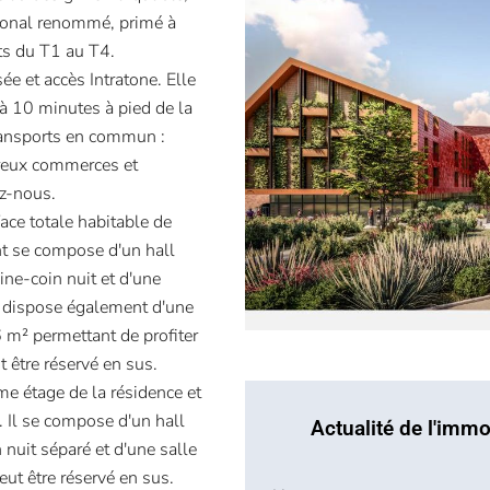
national renommé, primé à
ts du T1 au T4.
ée et accès Intratone. Elle
(à 10 minutes à pied de la
transports en commun :
breux commerces et
ez-nous.
ce totale habitable de
t se compose d'un hall
ine-coin nuit et d'une
nt dispose également d'une
6 m² permettant de profiter
 être réservé en sus.
e étage de la résidence et
. Il se compose d'un hall
Actualité de l'immo
n nuit séparé et d'une salle
eut être réservé en sus.