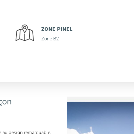
ZONE PINEL
Zone B2
çon
e au design remarquable,