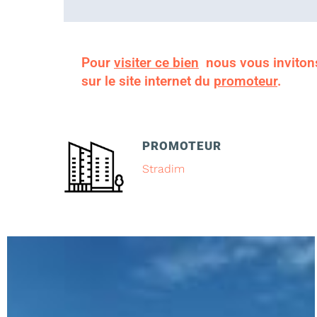
Pour
visiter ce bien
nous vous inviton
sur le site internet du
promoteur
.
PROMOTEUR
Stradim