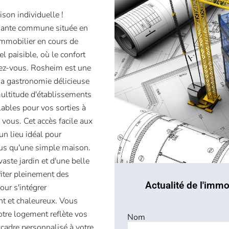
ison individuelle !
mante commune située en
mmobilier en cours de
el paisible, où le confort
ndez-vous. Rosheim est une
sa gastronomie délicieuse
ultitude d'établissements
lables pour vos sorties à
vous. Cet accès facile aux
un lieu idéal pour
plus qu'une simple maison.
aste jardin et d'une belle
fiter pleinement des
Actualité de l'immo
ur s'intégrer
 et chaleureux. Vous
otre logement reflète vos
Nom
 cadre personnalisé à votre