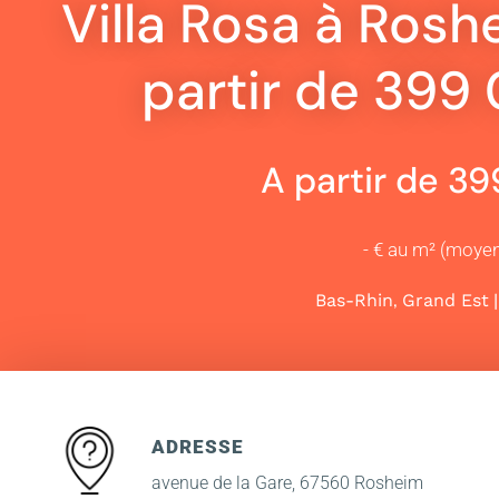
Villa Rosa à Rosh
partir de 399
A partir de 3
- € au m² (moye
,
Bas-Rhin
Grand Est
ADRESSE
avenue de la Gare, 67560 Rosheim