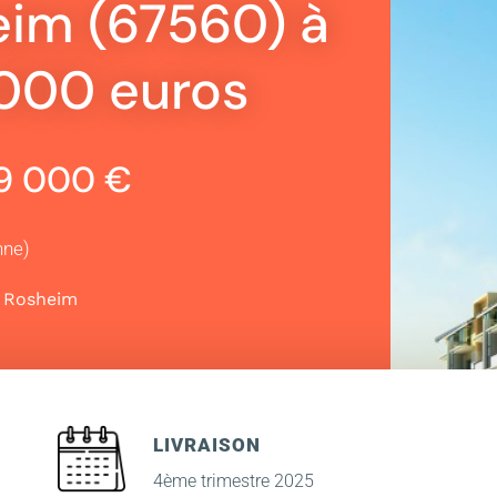
eim (67560) à
 000 euros
99 000 €
nne)
|
Rosheim
LIVRAISON
4ème trimestre 2025