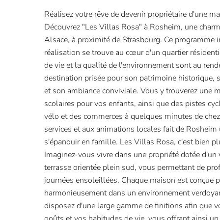
Réalisez votre rêve de devenir propriétaire d'une ma
Découvrez "Les Villas Rosa" à Rosheim, une char
Alsace, à proximité de Strasbourg. Ce programme i
réalisation se trouve au cœur d'un quartier résidenti
de vie et la qualité de l'environnement sont au re
destination prisée pour son patrimoine historique, 
et son ambiance conviviale. Vous y trouverez une m
scolaires pour vos enfants, ainsi que des pistes cyc
vélo et des commerces à quelques minutes de chez 
services et aux animations locales fait de Rosheim 
s'épanouir en famille. Les Villas Rosa, c'est bien 
Imaginez-vous vivre dans une propriété dotée d'un v
terrasse orientée plein sud, vous permettant de pro
journées ensoleillées. Chaque maison est conçue po
harmonieusement dans un environnement verdoyant
disposez d'une large gamme de finitions afin que v
goûts et vos habitudes de vie, vous offrant ainsi un