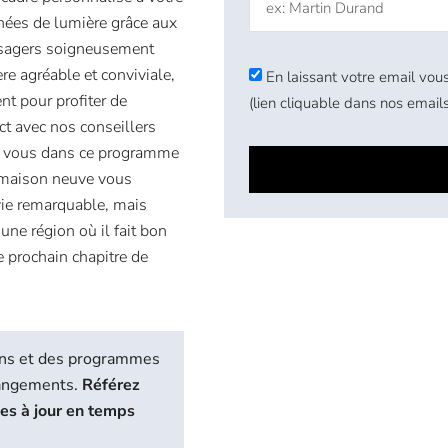
nées de lumière grâce aux
aysagers soigneusement
e agréable et conviviale,
En laissant votre email vous
nt pour profiter de
(lien cliquable dans nos emails
t avec nos conseillers
t à vous dans ce programme
 maison neuve vous
vie remarquable, mais
 une région où il fait bon
le prochain chapitre de
biens et des programmes
hangements.
Référez
ses à jour en temps