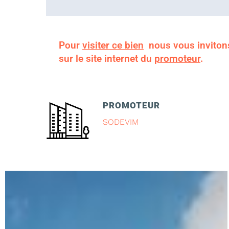
Pour
visiter ce bien
nous vous inviton
sur le site internet du
promoteur
.
PROMOTEUR
SODEVIM