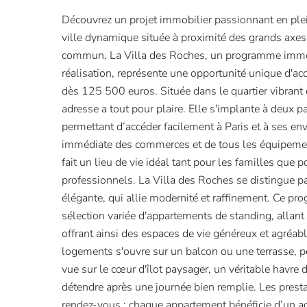
Découvrez un projet immobilier passionnant en ple
ville dynamique située à proximité des grands axes
commun. La Villa des Roches, un programme immob
réalisation, représente une opportunité unique d'ac
dès 125 500 euros. Située dans le quartier vibrant 
adresse a tout pour plaire. Elle s'implante à deux 
permettant d’accéder facilement à Paris et à ses en
immédiate des commerces et de tous les équipement
fait un lieu de vie idéal tant pour les familles que 
professionnels. La Villa des Roches se distingue pa
élégante, qui allie modernité et raffinement. Ce 
sélection variée d'appartements de standing, allant
offrant ainsi des espaces de vie généreux et agréab
logements s'ouvre sur un balcon ou une terrasse, pe
vue sur le cœur d'îlot paysager, un véritable havre d
détendre après une journée bien remplie. Les presta
rendez-vous : chaque appartement bénéficie d’un 