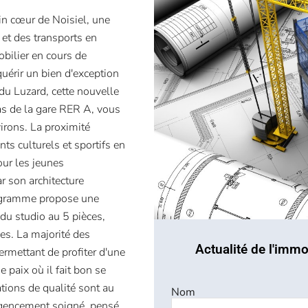
in cœur de Noisiel, une
 et des transports en
ilier en cours de
quérir un bien d'exception
du Luzard, cette nouvelle
pas de la gare RER A, vous
virons. La proximité
s culturels et sportifs en
pour les jeunes
r son architecture
programme propose une
 du studio au 5 pièces,
les. La majorité des
Actualité de l'immo
rmettant de profiter d'une
e paix où il fait bon se
tions de qualité sont au
Nom
agencement soigné, pensé