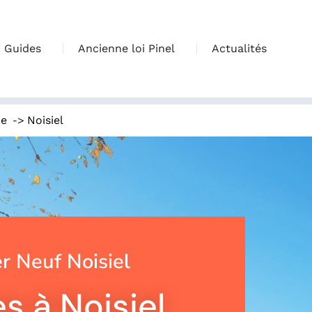
Guides
Ancienne loi Pinel
Actualités
->
ne
Noisiel
 Neuf Noisiel
s à Noisiel