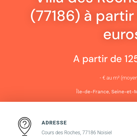
(77186) à parti
euro
A partir de 1
- € au m² (moye
,
Île-de-France
Seine-et-
ADRESSE
Cours des Roches, 77186 Noisiel