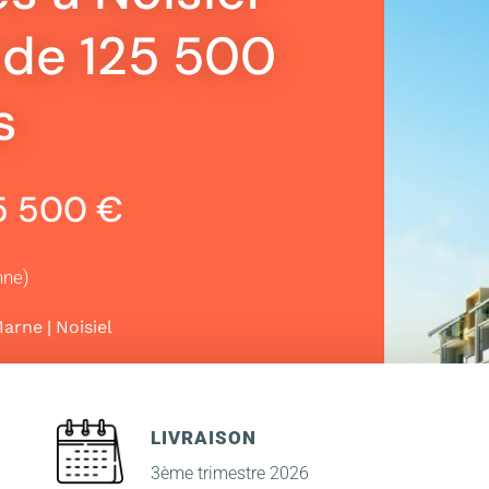
r de 125 500
s
25 500 €
nne)
|
Marne
Noisiel
LIVRAISON
3ème trimestre 2026