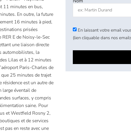
Nom
nt 11 minutes en bus,
inutes. En outre, la future
ulement 16 minutes à pied,
estinations prisées
En laissant votre email vous
e RER E de Noisy-le-Sec
(lien cliquable dans nos emails
tant une liaison directe
 automobilistes, la
 des Lilas et à 12 minutes
 l’aéroport Paris-Charles de
t que 25 minutes de trajet
e résidence est un autre de
n large éventail de
andes surfaces, y compris
alimentation saine. Pour
us et Westfield Rosny 2,
boutiques et de services
est pas en reste avec une