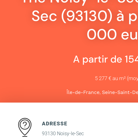
Sec (93130) à p
000 eu
A partir de 1
5 277 € au m² (mo
,
Île-de-France
Seine-Saint-De
ADRESSE
93130 Noisy-le-Sec