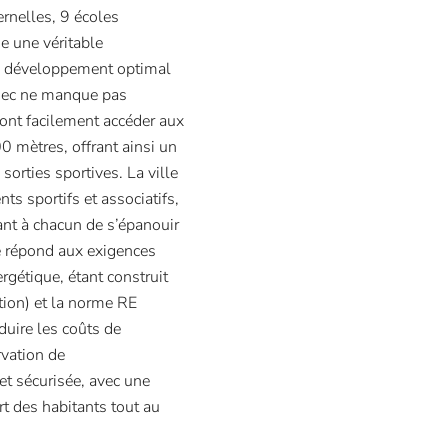
rnelles, 9 écoles
ue une véritable
un développement optimal
-Sec ne manque pas
rront facilement accéder aux
0 mètres, offrant ainsi un
orties sportives. La ville
s sportifs et associatifs,
ant à chacun de s’épanouir
e répond aux exigences
rgétique, étant construit
on) et la norme RE
uire les coûts de
rvation de
et sécurisée, avec une
rt des habitants tout au