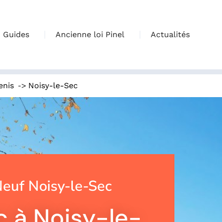
Guides
Ancienne loi Pinel
Actualités
->
enis
Noisy-le-Sec
euf Noisy-le-Sec
 à Noisy-le-