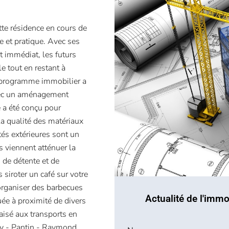
te résidence en cours de
le et pratique. Avec ses
 immédiat, les futurs
e tout en restant à
e programme immobilier a
avec un aménagement
 a été conçu pour
 la qualité des matériaux
tés extérieures sont un
s viennent atténuer la
 de détente et de
 siroter un café sur votre
 organiser des barbecues
Actualité de l'immo
uée à proximité de divers
aisé aux transports en
ny - Pantin - Raymond