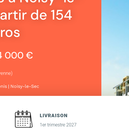
artir de 154
ros
54 000 €
yenne)
|
nis
Noisy-le-Sec
LIVRAISON
1er trimestre 2027