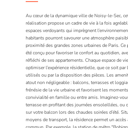
Au cœur de la dynamique ville de Noisy-le-Sec, cet
réalisation propose un cadre de vie à la fois agréab
espaces verdoyants qui imprègnent l’environnement
habitants pourront savourer une atmosphère paisibl
proximité des grandes zones urbaines de Paris. C
été conçu pour favoriser le confort au quotidien, 
réfléchi de ses appartements. Chaque espace de vie
optimiser l’expérience résidentielle, que ce soit par
utilisés ou par la disposition des pièces. Les ameni
atout non négligeable : balcons, terrasses et loggia
frénésie de la vie urbaine et favorisent les moments
convivialité en famille ou entre amis. Imaginez-vous
terrasse en profitant des journées ensoleillées, ou
sur votre balcon lors des chaudes soirées d’été. Sit
moyens de transport, la résidence permet un accès 
commun. Par exemple, la station de métro "Bobig