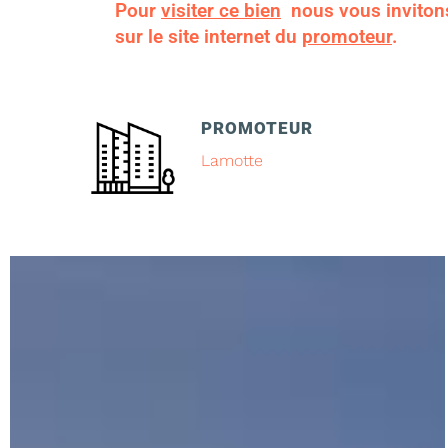
Pour
visiter ce bien
nous vous inviton
sur le site internet du
promoteur
.
PROMOTEUR
Lamotte