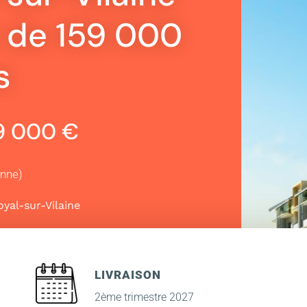
r de 159 000
s
59 000 €
enne)
yal-sur-Vilaine
LIVRAISON
2ème trimestre 2027