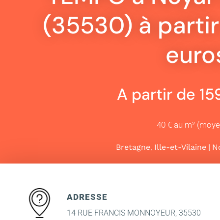
(35530) à parti
euro
A partir de 1
40 € au m² (moy
,
|
Bretagne
Ille-et-Vilaine
No
ADRESSE
14 RUE FRANCIS MONNOYEUR, 35530