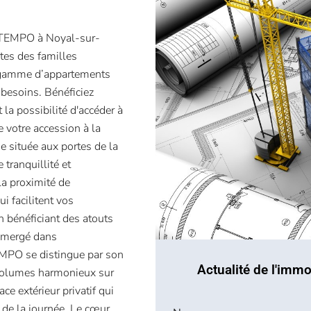
e TEMPO à Noyal-sur-
tes des familles
e gamme d’appartements
 besoins. Bénéficiez
la possibilité d'accéder à
e votre accession à la
e située aux portes de la
 tranquillité et
la proximité de
 facilitent vos
 bénéficiant des atouts
immergé dans
TEMPO se distingue par son
Actualité de l'immo
 volumes harmonieux sur
e extérieur privatif qui
 de la journée. Le cœur