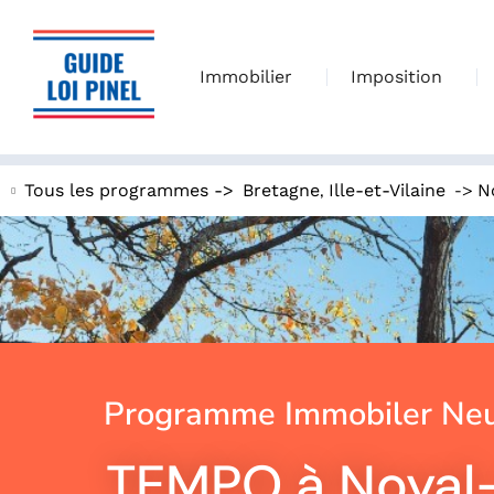
Immobilier
Imposition
,
->
Tous les programmes ->
Bretagne
Ille-et-Vilaine
N
Programme Immobiler Neuf
TEMPO à Noyal-