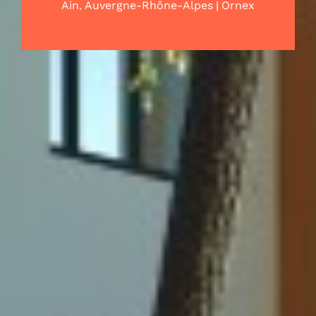
,
|
Ain
Auvergne-Rhône-Alpes
Ornex