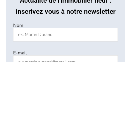
Actualité de l'immobilier neuf :
inscrivez vous à notre newsletter
Nom
E-mail
En laissant votre email vous vous inscrivez à notre
newsletter. La désinscription est facile (lien cliquable
dans nos emails)
EN SAVOIR PLUS