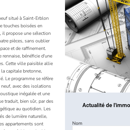
neuf situé à Saint-Erblon
e touches boisées en
 il propose une sélection
atre pièces, sans oublier
pace et de raffinement.
rennaise, bénéficie d'une
 Cette ville paisible allie
 la capitale bretonne,
égié. Le programme se réfère
 neuf, avec des isolations
coustique inégalée et une
e traduit, bien sûr, par des
Actualité de l'immo
gétique au quotidien. Les
és de lumière naturelle,
Nom
Ces appartements sont