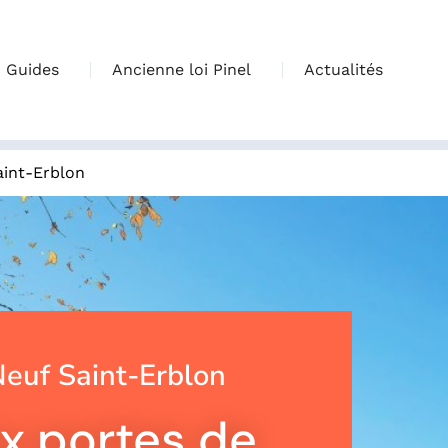
Guides
Ancienne loi Pinel
Actualités
aint-Erblon
euf Saint-Erblon
x portes de