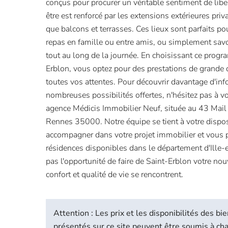
conçus pour procurer un véritable sentiment de libe
être est renforcé par les extensions extérieures priv
que balcons et terrasses. Ces lieux sont parfaits po
repas en famille ou entre amis, ou simplement sav
tout au long de la journée. En choisissant ce prog
Erblon, vous optez pour des prestations de grande 
toutes vos attentes. Pour découvrir davantage d'inf
nombreuses possibilités offertes, n'hésitez pas à v
agence Médicis Immobilier Neuf, située au 43 Mail 
Rennes 35000. Notre équipe se tient à votre dispo
accompagner dans votre projet immobilier et vous 
résidences disponibles dans le département d'Ille
pas l'opportunité de faire de Saint-Erblon votre no
confort et qualité de vie se rencontrent.
Attention : Les prix et les disponibilités des 
présentés sur ce site peuvent être soumis à c