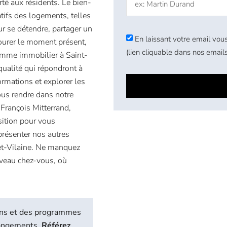
rté aux résidents. Le bien-
atifs des logements, telles
ur se détendre, partager un
En laissant votre email vous
ourer le moment présent,
(lien cliquable dans nos emails
ramme immobilier à Saint-
qualité qui répondront à
ormations et explorer les
ous rendre dans notre
François Mitterrand,
sition pour vous
présenter nos autres
-et-Vilaine. Ne manquez
uveau chez-vous, où
biens et des programmes
hangements.
Référez