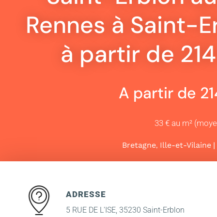
Rennes à Saint-E
à partir de 21
A partir de 2
33 € au m² (moy
,
|
Bretagne
Ille-et-Vilaine
ADRESSE
5 RUE DE L'ISE, 35230 Saint-Erblon