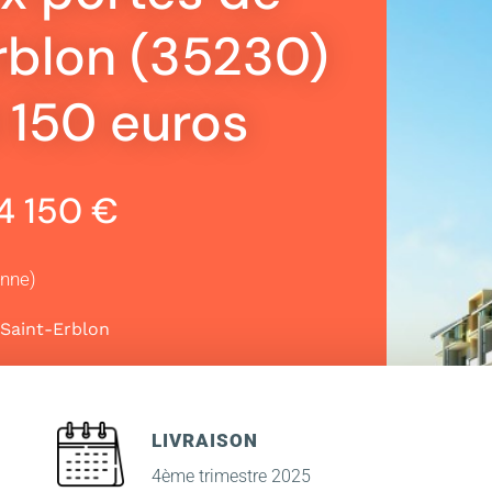
rblon (35230)
4 150 euros
14 150 €
enne)
Saint-Erblon
LIVRAISON
4ème trimestre 2025