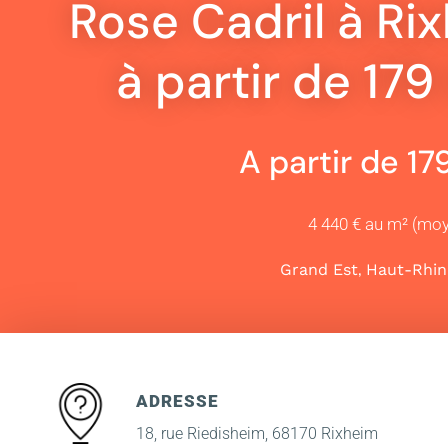
Rose Cadril à Ri
à partir de 17
A partir de 1
4 440 € au m² (mo
,
Grand Est
Haut-Rhin
ADRESSE
18, rue Riedisheim, 68170 Rixheim