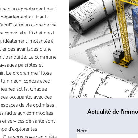
aire d'un appartement neuf
 département du Haut-
ril" offre un cadre de vie
e conviviale. Rixheim est
e, idéalement implantée à
cier des avantages d'une
ent tranquille. La commune
 paysages paisibles et
 air. Le programme "Rose
t lumineux, conçus avec
 jeunes actifs. Chaque
 ses occupants, avec des
 espaces de vie optimisés.
Actualité de l'immo
cès facile aux commodités
et services de santé sont
mps d'explorer les
Nom
e. Que vous soyez en quête