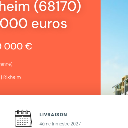
xheim (68170)
9 000 euros
79 000 €
yenne)
|
Rixheim
LIVRAISON
4ème trimestre 2027