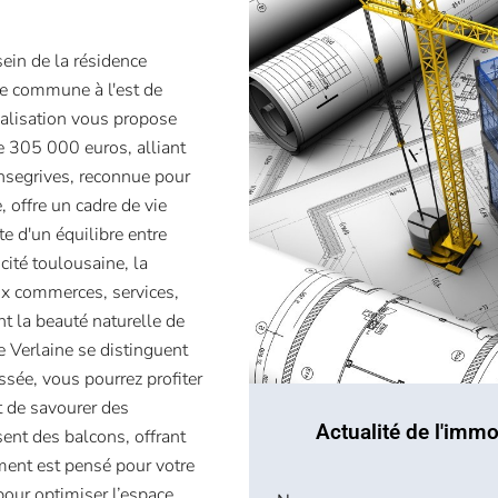
ein de la résidence
te commune à l'est de
alisation vous propose
e 305 000 euros, alliant
nsegrives, reconnue pour
 offre un cadre de vie
te d'un équilibre entre
cité toulousaine, la
x commerces, services,
t la beauté naturelle de
e Verlaine se distinguent
ssée, vous pourrez profiter
t de savourer des
Actualité de l'immo
ent des balcons, offrant
ent est pensé pour votre
our optimiser l’espace,