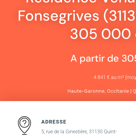
Fonsegrives (3113
305 000 
A partir de 3
4 841 € au m² (mo
,
|
Haute-Garonne
Occitanie
Q
ADRESSE
5, rue de la Ginestière, 31130 Quint-