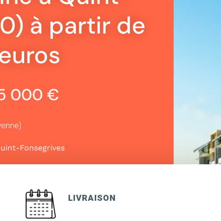
0) à partir de
euros
05 000 €
yenne)
uint-Fonsegrives
LIVRAISON