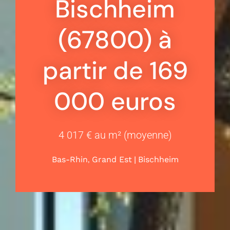
Bischheim
(67800) à
partir de 169
000 euros
4 017 € au m² (moyenne)
,
|
Bas-Rhin
Grand Est
Bischheim