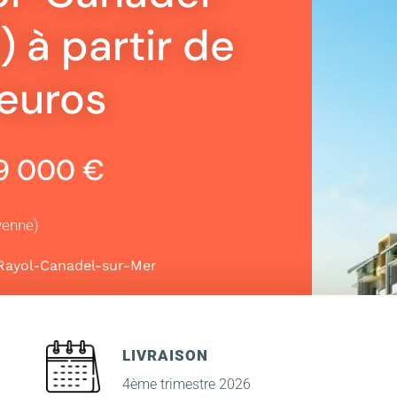
 à partir de
euros
69 000 €
yenne)
Rayol-Canadel-sur-Mer
LIVRAISON
4ème trimestre 2026