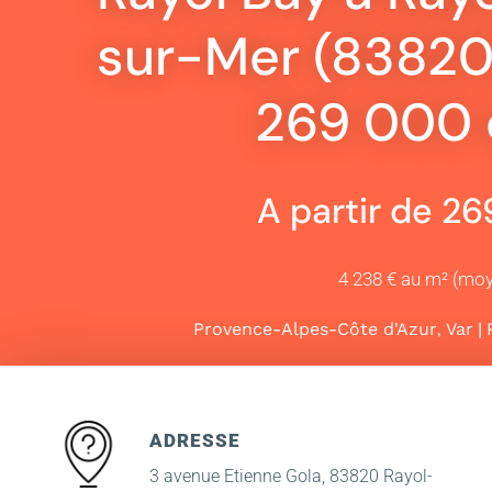
sur-Mer (83820)
269 000 
A partir de 2
4 238 € au m² (mo
,
|
Provence-Alpes-Côte d'Azur
Var
ADRESSE
3 avenue Etienne Gola, 83820 Rayol-