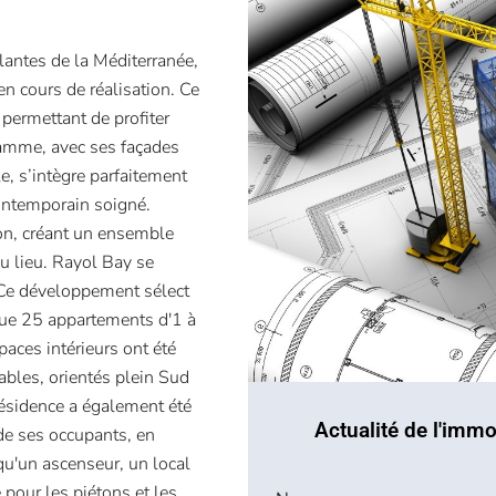
lantes de la Méditerranée,
n cours de réalisation. Ce
 permettant de profiter
ramme, avec ses façades
le, s’intègre parfaitement
ontemporain soigné.
ion, créant un ensemble
du lieu. Rayol Bay se
 Ce développement sélect
que 25 appartements d'1 à
paces intérieurs ont été
tables, orientés plein Sud
résidence a également été
Actualité de l'immo
de ses occupants, en
qu'un ascenseur, un local
 pour les piétons et les