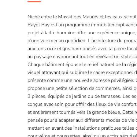
Niché entre le Massif des Maures et les eaux scintil
Rayol Bay est un programme immobilier captivant e
projet à taille humaine offre une expérience unique,
d'une vue mer au quotidien. L'architecture du prog
aux tons ocre et gris harmonisés avec la pierre loca
au paysage environnant tout en révélant un style c
Chaque bâtiment épouse le relief naturel de la rég
visuel attrayant qui sublime le cadre exceptionnel 
présente comme une nouvelle adresse privilégiée.
propose une petite sélection de commerces, ainsi 
3 pièces, équipés de jardins ou de terrasses. Les es
conçus avec soin pour offrir des lieux de vie confor
et entièrement tournés vers la grande bleue. Cette 
pensée pour s'adapter aux différents modes de vie 
mettant en avant des installations pratiques telles 
pour vélos et poussettes, ainsi qu'un accès sécurisé