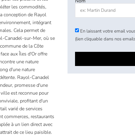
Nom
pléter les commodités,
La conception de Rayol
environnement, intégrant
males. Cela permet de
En laissant votre email vous
yol-Canadel-sur-Mer, où se
(lien cliquable dans nos emails
e commune de la Côte
face aux Îles d'Or offre
encontre une nature
 long d'une nature
a détente. Rayol-Canadel
endeur, promesse d'une
 ville est reconnue pour
viviale, profitant d'un
ail varié de services
uant commerces, restaurants
plée à un lien direct avec
attrait de ce lieu paisible.