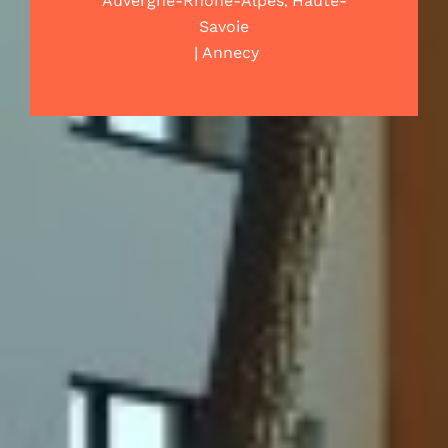
,
Auvergne-Rhône-Alpes
Haute-
Savoie
|
Annecy