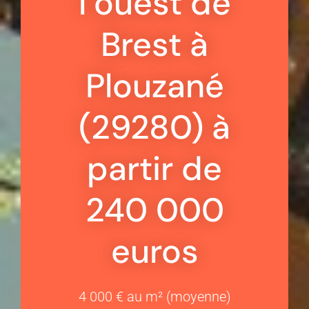
l’ouest de
Brest à
Plouzané
(29280) à
partir de
240 000
euros
4 000 € au m² (moyenne)