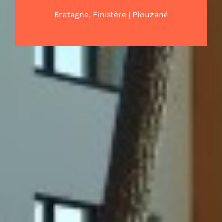
,
|
Bretagne
Finistère
Plouzané