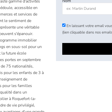
Nom
 vaste gamme d'activités
Bédoule, accessible en
merces et services de
ant le sentiment de
En laissant votre email vous
présente une véritable
(lien cliquable dans nos emails
 peuvent s'épanouir.
 programme immobilier
ngs en sous-sol pour un
 la future école
 ses portes en septembre
 de 75 nationalités,
s pour les enfants de 3 à
'enseignement de
s pour les familles
 qualité dans un
lier à Roquefort-la-
re de vie privilégié,
 aux avantages d'une grande