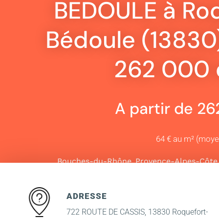
BEDOULE à Roq
Bédoule (13830)
262 000 
A partir de 2
64 € au m² (moy
,
Bouches-du-Rhône
Provence-Alpes-Côte 
ADRESSE
722 ROUTE DE CASSIS, 13830 Roquefort-