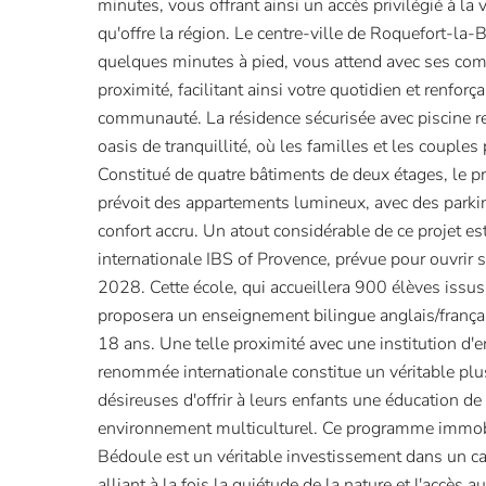
minutes, vous offrant ainsi un accès privilégié à la
qu'offre la région. Le centre-ville de Roquefort-la-
quelques minutes à pied, vous attend avec ses com
proximité, facilitant ainsi votre quotidien et renforç
communauté. La résidence sécurisée avec piscine re
oasis de tranquillité, où les familles et les couples
Constitué de quatre bâtiments de deux étages, le
prévoit des appartements lumineux, avec des parki
confort accru. Un atout considérable de ce projet est
internationale IBS of Provence, prévue pour ouvrir
2028. Cette école, qui accueillera 900 élèves issus
proposera un enseignement bilingue anglais/françai
18 ans. Une telle proximité avec une institution d
renommée internationale constitue un véritable plu
désireuses d'offrir à leurs enfants une éducation de
environnement multiculturel. Ce programme immobi
Bédoule est un véritable investissement dans un cad
alliant à la fois la quiétude de la nature et l'accès