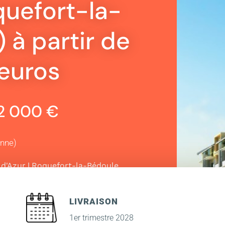
uefort-la-
 à partir de
euros
62 000 €
enne)
|
d'Azur
Roquefort-la-Bédoule
LIVRAISON
1er trimestre 2028