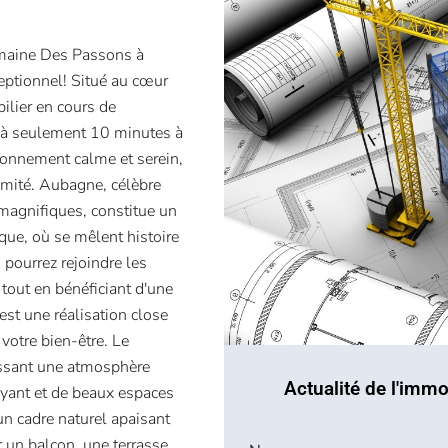
Domaine Des Passons à
ptionnel! Situé au cœur
ilier en cours de
e à seulement 10 minutes à
ironnement calme et serein,
imité. Aubagne, célèbre
 magnifiques, constitue un
que, où se mêlent histoire
pourrez rejoindre les
 tout en bénéficiant d'une
st une réalisation close
 votre bien-être. Le
ssant une atmosphère
Actualité de l'immo
oyant et de beaux espaces
un cadre naturel apaisant
 un balcon, une terrasse