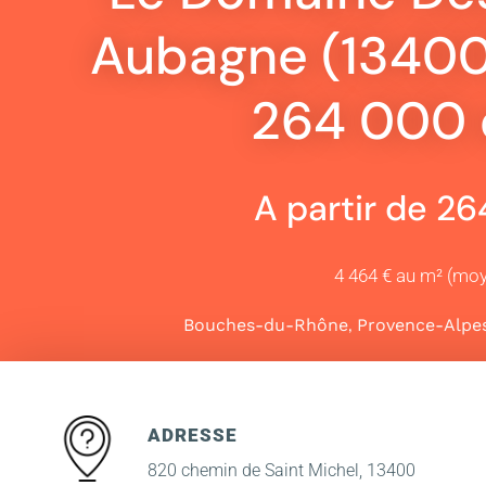
Aubagne (13400)
264 000 
A partir de 2
4 464 € au m² (mo
,
Bouches-du-Rhône
Provence-Alpe
ADRESSE
820 chemin de Saint Michel, 13400