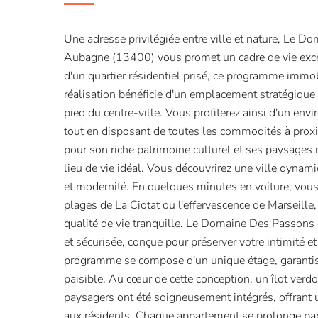
Une adresse privilégiée entre ville et nature, Le 
Aubagne (13400) vous promet un cadre de vie exce
d'un quartier résidentiel prisé, ce programme immob
réalisation bénéficie d'un emplacement stratégiqu
pied du centre-ville. Vous profiterez ainsi d'un env
tout en disposant de toutes les commodités à prox
pour son riche patrimoine culturel et ses paysages
lieu de vie idéal. Vous découvrirez une ville dynami
et modernité. En quelques minutes en voiture, vous 
plages de La Ciotat ou l'effervescence de Marseille,
qualité de vie tranquille. Le Domaine Des Passons e
et sécurisée, conçue pour préserver votre intimité et
programme se compose d'un unique étage, garanti
paisible. Au cœur de cette conception, un îlot verd
paysagers ont été soigneusement intégrés, offrant 
aux résidents. Chaque appartement se prolonge par