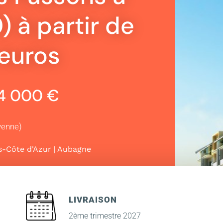
 à partir de
euros
64 000 €
yenne)
|
s-Côte d'Azur
Aubagne
LIVRAISON
2ème trimestre 2027