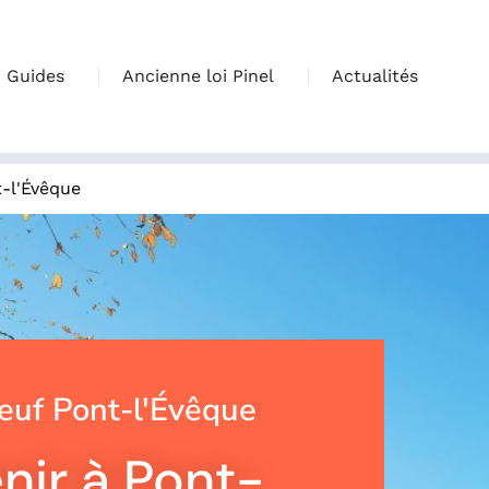
Guides
Ancienne loi Pinel
Actualités
-l'Évêque
uf Pont-l'Évêque
enir à Pont-