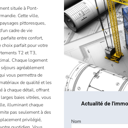
ment située à Pont-
mandie. Cette ville,
 paysages pittoresques,
 d'un cadre de vie
parfaite entre confort,
e choix parfait pour votre
rtements T2 et T3,
ptimal. Chaque logement
 séjours agréablement
 qui vous permettra de
atériaux de qualité et les
 à chaque détail, offrant
larges baies vitrées, vous
Actualité de l'immo
lle, illuminant chaque
 limite pas seulement à des
placement privilégié,
Nom
votre quotidien. Vous