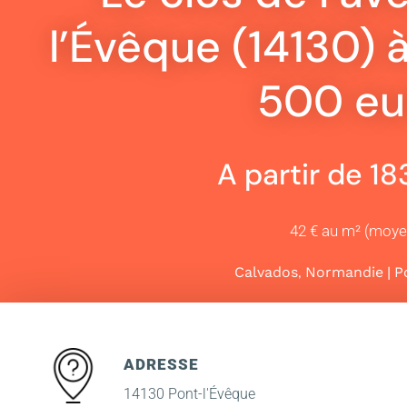
l’Évêque (14130) à
500 eu
A partir de 1
42 € au m² (moy
,
|
Calvados
Normandie
P
ADRESSE
14130 Pont-l'Évêque