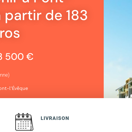
 partir de 183
ros
83 500 €
enne)
ont-l'Évêque
LIVRAISON