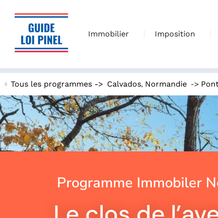
Immobilier
Imposition
,
->
Tous les programmes ->
Calvados
Normandie
Pont
Programme Immobiler Ne
Le clos de l’av