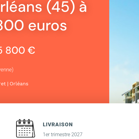
léans (45) à
 800 euros
55 800 €
yenne)
|
ret
Orléans
LIVRAISON
1er trimestre 2027