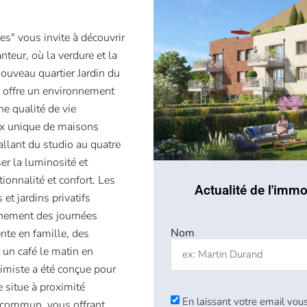
s" vous invite à découvrir
teur, où la verdure et la
nouveau quartier Jardin du
s offre un environnement
ne qualité de vie
oix unique de maisons
llant du studio au quatre
r la luminosité et
ionnalité et confort. Les
Actualité de l'immo
et jardins privatifs
einement des journées
Nom
nte en famille, des
un café le matin en
timiste a été conçue pour
e situe à proximité
En laissant votre email vous
 commun, vous offrant