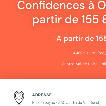
Confidences à Or
partir de 155
A partir de 1
4 462 € au m² (mo
,
Centre-Val de Loire
Loi
ADRESSE
Rue du boyau - ZAC Jardin du Val Ouest,