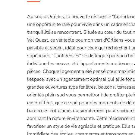
Au sud d'Orléans, la nouvelle résidence "Confidence
une opportunité rare pour vivre dans un cadre enchan
tranquillité se rencontrent. Située au cœur du tout 
Val Ouest, ce véritable poumon vert d'Orléans vou
paisible et serein, idéal pour ceux qui recherchent u
supérieure. "Confidences" se distingue par son ch
individuelles neuves et d'appartements modernes, a
pièces. Chaque logement a été pensé pour maximise
l'espace, avec un agencement optimal qui allie fonct
grandes ouvertures type fenêtres, balcons, terrasses 
orientés plein sud vous permettront de profiter pl
ensoleillées, que ce soit pour des moments de déte
barbecues entre amis ou simplement pour savourer 
admirant la nature environnante. Cette résidence in
favoriser un style de vie agréable et pratique. Elle s
immédiate des écoles, commerces et transports en