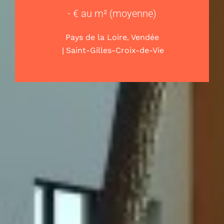
- € au m² (moyenne)
,
Pays de la Loire
Vendée
|
Saint-Gilles-Croix-de-Vie