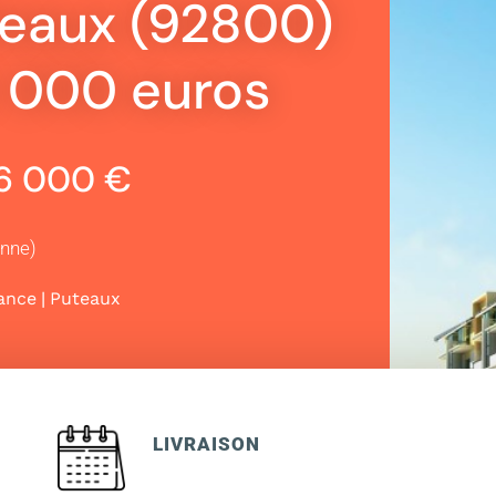
teaux (92800)
6 000 euros
96 000 €
enne)
|
rance
Puteaux
LIVRAISON