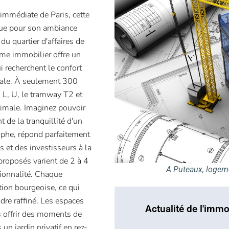
 immédiate de Paris, cette
ue pour son ambiance
u quartier d'affaires de
me immobilier offre un
i recherchent le confort
itale. À seulement 300
s L, U, le tramway T2 et
ptimale. Imaginez pouvoir
 de la tranquillité d'un
rophe, répond parfaitement
 et des investisseurs à la
proposés varient de 2 à 4
A Puteaux, logeme
tionnalité. Chaque
tion bourgeoise, ce qui
dre raffiné. Les espaces
Actualité de l'immo
 offrir des moments de
un jardin privatif en rez-