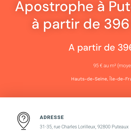
Apostrophe à Pu
à partir de 39
A partir de 3
95 € au m² (moy
,
Hauts-de-Seine
Île-de-F
ADRESSE
31-35, rue Charles Lorilleux, 92800 Puteaux