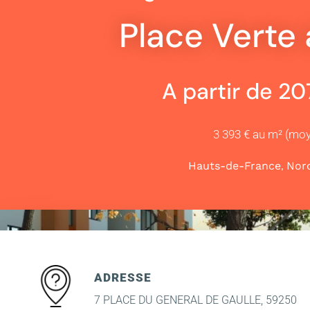
Place Verte 
A partir de 2
3 393 € au m² (mo
,
Hauts-de-France
Nor
ADRESSE
7 PLACE DU GENERAL DE GAULLE, 59250