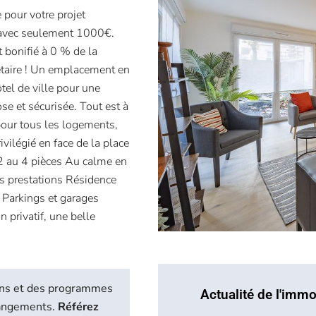
pour votre projet
 avec seulement 1000€.
t bonifié à 0 % de la
étaire ! Un emplacement en
ôtel de ville pour une
e et sécurisée. Tout est à
pour tous les logements,
vilégié en face de la place
2 au 4 pièces Au calme en
es prestations Résidence
e Parkings et garages
 privatif, une belle
biens et des programmes
Actualité de l'immo
hangements.
Référez