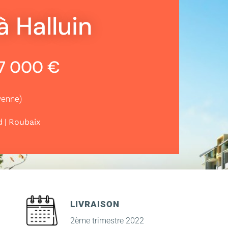
à Halluin
07 000 €
yenne)
|
d
Roubaix
LIVRAISON
2ème trimestre 2022