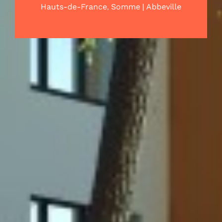
,
|
Hauts-de-France
Somme
Abbeville