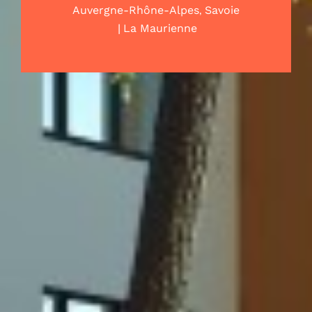
,
Auvergne-Rhône-Alpes
Savoie
|
La Maurienne