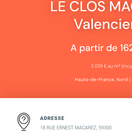
LE CLOS MA
Valenci
A partir de 1
3 039 € au m² (mo
,
|
Hauts-de-France
Nord
ADRESSE
18 RUE ERNEST MACAREZ, 59300