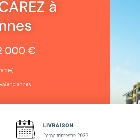
CAREZ à
ennes
62 000 €
yenne)
Valenciennes
LIVRAISON
2ème trimestre 2023