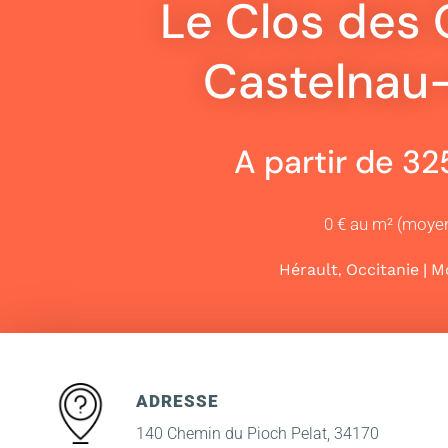
Le Clos des O
Castelnau
A partir de 3
0 € au m² (moye
,
|
Hérault
Occitanie
Mo
ADRESSE
140 Chemin du Pioch Pelat, 34170