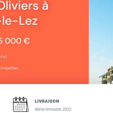
liviers à
-le-Lez
25 000 €
nne)
ntpellier
LIVRAISON
4ème trimestre 2022