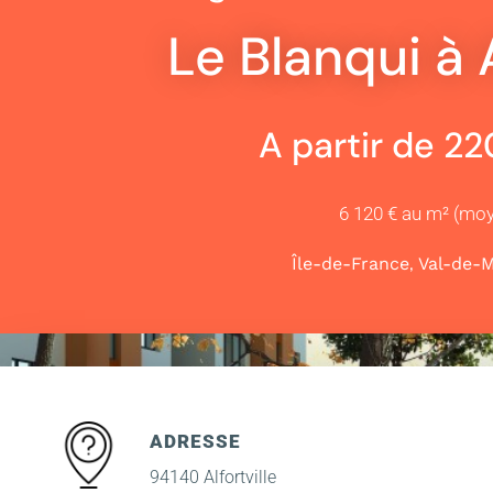
Le Blanqui à A
A partir de 2
6 120 € au m² (mo
,
Île-de-France
Val-de-
ADRESSE
94140 Alfortville