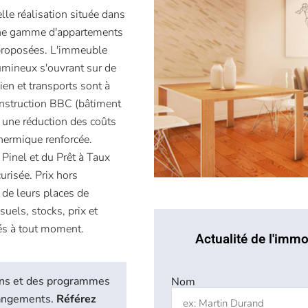
lle réalisation située dans
'une gamme d'appartements
 proposées. L'immeuble
lumineux s'ouvrant sur de
en et transports sont à
nstruction BBC (bâtiment
une réduction des coûts
hermique renforcée.
Pinel et du Prêt à Taux
urisée. Prix hors
 de leurs places de
els, stocks, prix et
iés à tout moment.
Actualité de l'immo
biens et des programmes
Nom
hangements.
Référez