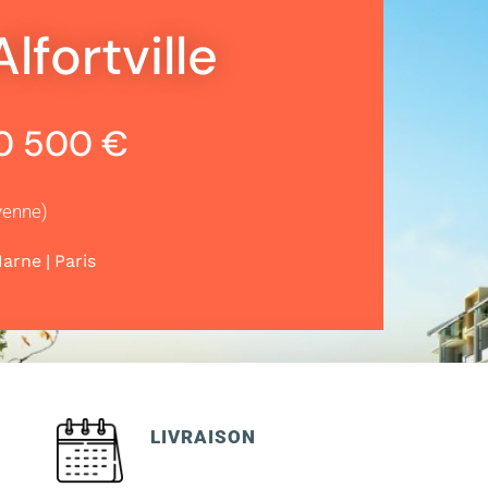
lfortville
20 500 €
yenne)
|
Marne
Paris
LIVRAISON