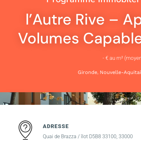
l’Autre Rive – 
Volumes Capable
- € au m² (moye
,
Gironde
Nouvelle-Aquita
ADRESSE
Quai de Brazza / îlot D5B8 33100, 33000