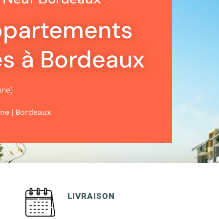
Appartements
s à Bordeaux
nne)
|
ine
Bordeaux
LIVRAISON