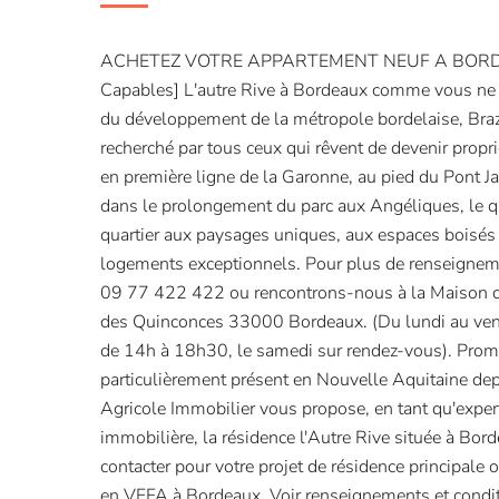
ACHETEZ VOTRE APPARTEMENT NEUF A BORD
Capables] L'autre Rive à Bordeaux comme vous ne 
du développement de la métropole bordelaise, Brazz
recherché par tous ceux qui rêvent de devenir propri
en première ligne de la Garonne, au pied du Pont
dans le prolongement du parc aux Angéliques, le qu
quartier aux paysages uniques, aux espaces boisés
logements exceptionnels. Pour plus de renseignem
09 77 422 422 ou rencontrons-nous à la Maison de
des Quinconces 33000 Bordeaux. (Du lundi au ve
de 14h à 18h30, le samedi sur rendez-vous). Promo
particulièrement présent en Nouvelle Aquitaine dep
Agricole Immobilier vous propose, en tant qu'exper
immobilière, la résidence l'Autre Rive située à Bor
contacter pour votre projet de résidence principale 
en VEFA à Bordeaux. Voir renseignements et conditi