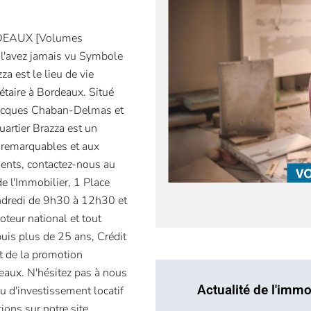
EAUX [Volumes
l'avez jamais vu Symbole
a est le lieu de vie
étaire à Bordeaux. Situé
 Jacques Chaban-Delmas et
artier Brazza est un
 remarquables et aux
ents, contactez-nous au
 l'Immobilier, 1 Place
ndredi de 9h30 à 12h30 et
teur national et tout
uis plus de 25 ans, Crédit
t de la promotion
deaux. N'hésitez pas à nous
Actualité de l'immo
ou d'investissement locatif
ons sur notre site