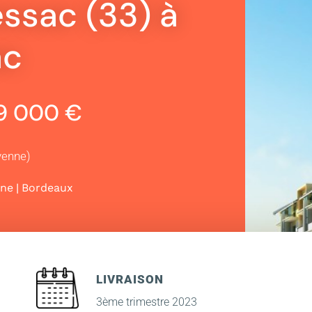
ssac (33) à
ac
59 000 €
yenne)
|
ine
Bordeaux
LIVRAISON
3ème trimestre 2023