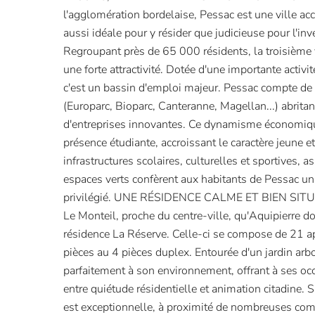
l'agglomération bordelaise, Pessac est une ville ac
aussi idéale pour y résider que judicieuse pour l'inv
Regroupant près de 65 000 résidents, la troisième
une forte attractivité. Dotée d'une importante activité 
c'est un bassin d'emploi majeur. Pessac compte de 
(Europarc, Bioparc, Canteranne, Magellan...) abrita
d'entreprises innovantes. Ce dynamisme économiqu
présence étudiante, accroissant le caractère jeune e
infrastructures scolaires, culturelles et sportives,
espaces verts confèrent aux habitants de Pessac un
privilégié. UNE RÉSIDENCE CALME ET BIEN SITUÉE
Le Monteil, proche du centre-ville, qu'Aquipierre d
résidence La Réserve. Celle-ci se compose de 21 a
pièces au 4 pièces duplex. Entourée d'un jardin arbor
parfaitement à son environnement, offrant à ses oc
entre quiétude résidentielle et animation citadine. 
est exceptionnelle, à proximité de nombreuses co