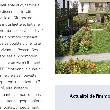
cueillante et dynamique,
estissement locatif.
 ville de Gironde possède
industrielle et tertiaire,
nombreux parcs d'activité
nt un nombre croissant
e se double d'une forte
t vivant de Pessac. Ses
 associées aux nombreux
 cadre de vie réellement
 C'est dans le quartier
onne vie à sa nouvelle
ppartements allant du 2
é, elle s'intègre
cupants un mariage réussi
Actualité de l'immo
Sa situation géographique
mmodités. A seulement