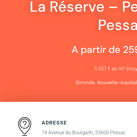
La Réserve – Pe
Pess
A partir de 2
5 327 € au m² (mo
,
Gironde
Nouvelle-Aquita
ADRESSE
74 Avenue du Bourgailh, 33600 Pessac