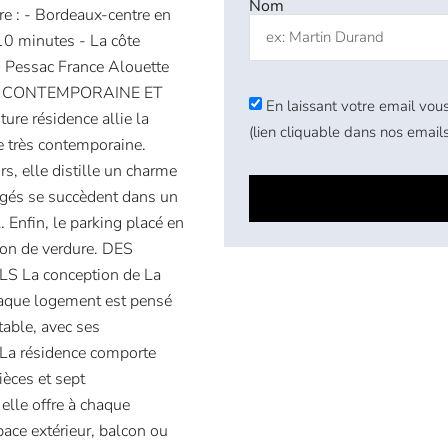
Nom
re : - Bordeaux-centre en
10 minutes - La côte
B Pessac France Alouette
URE CONTEMPORAINE ET
En laissant votre email vous
ure résidence allie la
(lien cliquable dans nos emails
e très contemporaine.
s, elle distille un charme
gés se succèdent dans un
. Enfin, le parking placé en
con de verdure. DES
a conception de La
Chaque logement est pensé
table, avec ses
La résidence comporte
èces et sept
elle offre à chaque
ace extérieur, balcon ou