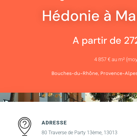
Hédonie à Mar
A partir de 2
4 857 € au m² (mo
,
Bouches-du-Rhône
Provence-Alpes
ADRESSE
80 Traverse de Party 13ème, 13013