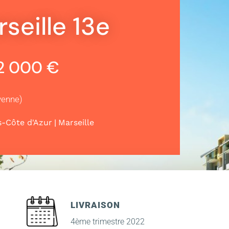
seille 13e
72 000 €
yenne)
|
-Côte d'Azur
Marseille
LIVRAISON
4ème trimestre 2022