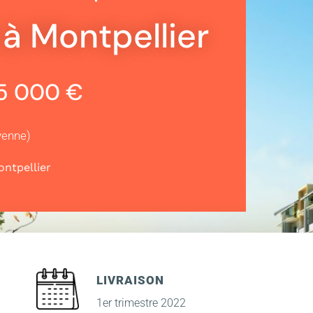
à Montpellier
95 000 €
yenne)
ntpellier
LIVRAISON
1er trimestre 2022