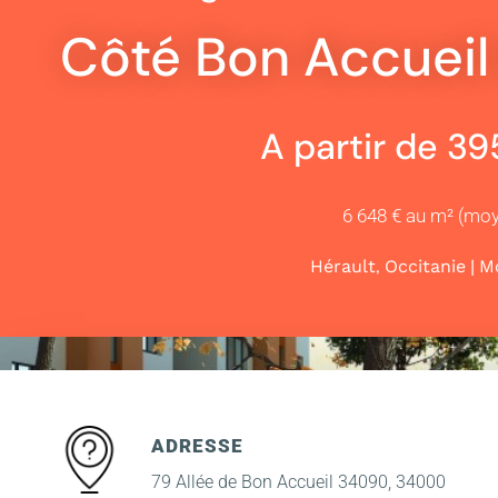
Côté Bon Accueil 
A partir de 3
6 648 € au m² (mo
,
|
Hérault
Occitanie
Mo
ADRESSE
79 Allée de Bon Accueil 34090, 34000