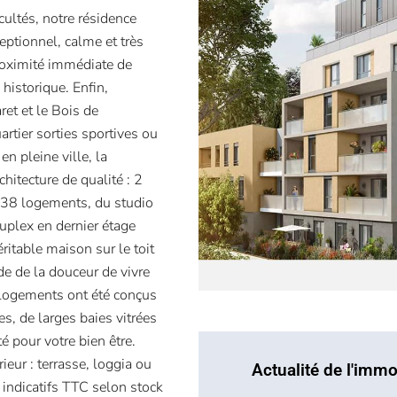
ultés, notre résidence
ptionnel, calme et très
proximité immédiate de
historique. Enfin,
ret et le Bois de
rtier sorties sportives ou
n pleine ville, la
hitecture de qualité : 2
t 38 logements, du studio
plex en dernier étage
éritable maison sur le toit
ude de la douceur de vivre
 logements ont été conçus
s, de larges baies vitrées
é pour votre bien être.
eur : terrasse, loggia ou
Actualité de l'immo
 indicatifs TTC selon stock