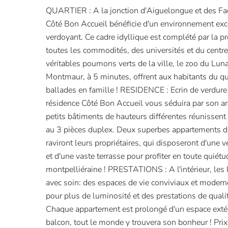
QUARTIER : A la jonction d'Aiguelongue et des Fac
Côté Bon Accueil bénéficie d'un environnement exce
verdoyant. Ce cadre idyllique est complété par la 
toutes les commodités, des universités et du centre 
véritables poumons verts de la ville, le zoo du Luna
Montmaur, à 5 minutes, offrent aux habitants du qua
ballades en famille ! RESIDENCE : Ecrin de verdure e
résidence Côté Bon Accueil vous séduira par son arc
petits bâtiments de hauteurs différentes réunissen
au 3 pièces duplex. Deux superbes appartements du
raviront leurs propriétaires, qui disposeront d'une v
et d'une vaste terrasse pour profiter en toute quiét
montpelliéraine ! PRESTATIONS : A l'intérieur, les
avec soin: des espaces de vie conviviaux et moderne
pour plus de luminosité et des prestations de qualit
Chaque appartement est prolongé d'un espace extéri
balcon, tout le monde y trouvera son bonheur ! Prix