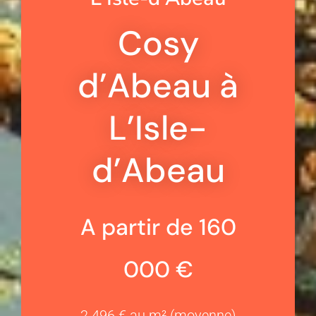
Cosy
d’Abeau à
L’Isle-
d’Abeau
A partir de 160
000 €
2 496 € au m² (moyenne)