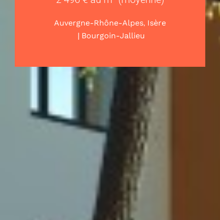
,
Auvergne-Rhône-Alpes
Isère
|
Bourgoin-Jallieu